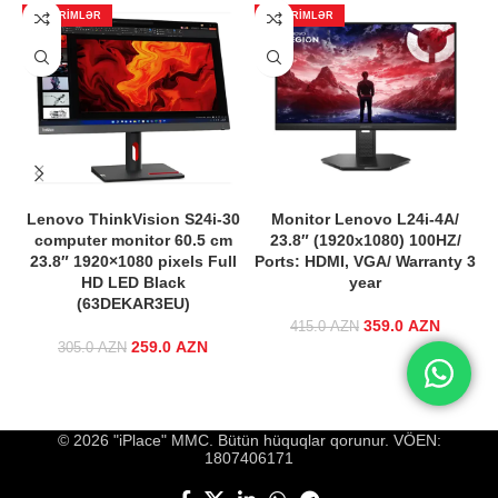
ENDIRIMLƏR
ENDIRIMLƏR
Lenovo ThinkVision S24i-30
Monitor Lenovo L24i-4A/
computer monitor 60.5 cm
23.8″ (1920х1080) 100HZ/
23.8″ 1920×1080 pixels Full
Ports: HDMI, VGA/ Warranty 3
HD LED Black
year
(63DEKAR3EU)
359.0
Original price
AZN
Curre
415.0
AZN
259.0
Original price
AZN
Current
was:
price i
305.0
AZN
was:
price is:
415.0 AZN.
359.0 A
305.0 AZN.
259.0 AZN.
© 2026 "iPlace" MMC. Bütün hüquqlar qorunur. VÖEN:
1807406171