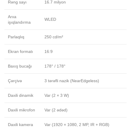
Rəng sayı
16.7 milyon
Arxa
WLED
işıqlandırma
Parlaqlıq
250 cd/m²
Ekran formatı
16:9
Baxış bucağı
178° / 178°
Çərçivə
3 tərəfli nazik (NearEdgeless)
Daxili dinamik
Var (2 × 3 W)
Daxili mikrofon
Var (2 ədəd)
Daxili kamera
Var (1920 × 1080, 2 MP, IR + RGB)