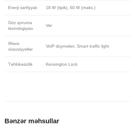
Enerji sərfiyyatı
18 W (tipik), 60 W (maks.)
Göz qoruma
Var
texnologiyası
Əlavə
VoIP düymələri, Smart traffic light
xüsusiyyətlər
Təhlükəsizlik
Kensington Lock
Bənzər məhsullar