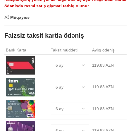
ödənişdə rəsmi satış qiyməti tətbiq olunur.
Müqayisə
Faizsiz taksit kartla ödəniş
Bank Karta
Taksit müddəti
Aylıq ödəniş
119.83 AZN
119.83 AZN
119.83 AZN
119.83 AZN