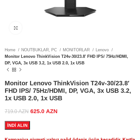
.
Click to enlarge
.
Home
NOUTBUKLAR, PC
MONITORLAR
Lenovo
Monitor Lenovo ThinkVision T24v-30/23.8′ FHD IPS/ 75Hz/HDMI,
DP, VGA, 3x USB 3.2, 1x USB 2.0, 1x USB
.
Monitor Lenovo ThinkVision T24v-30/23.8′
FHD IPS/ 75Hz/HDMI, DP, VGA, 3x USB 3.2,
1x USB 2.0, 1x USB
ZN.
Original price was: 719.0 AZN.
625.0
AZN
Current price is: 625.0 AZN.
719.0
AZN
İNDİ ALIN
.
Kampaniya qiyməti yalnız nağd ödəniş üçün keçərlidir. Kartla