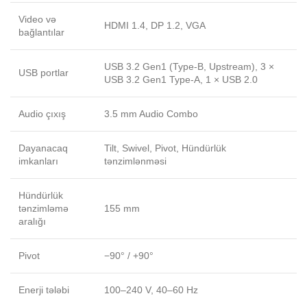
Video və
HDMI 1.4, DP 1.2, VGA
bağlantılar
USB 3.2 Gen1 (Type-B, Upstream), 3 ×
USB portlar
USB 3.2 Gen1 Type-A, 1 × USB 2.0
Audio çıxış
3.5 mm Audio Combo
Dayanacaq
Tilt, Swivel, Pivot, Hündürlük
imkanları
tənzimlənməsi
Hündürlük
tənzimləmə
155 mm
aralığı
Pivot
−90° / +90°
Enerji tələbi
100–240 V, 40–60 Hz