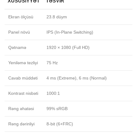
XÜSUSIYYƏT
TƏSVIR
Ekran ölçüsü
23.8 düym
Panel növü
IPS (In-Plane Switching)
Qətnamə
1920 × 1080 (Full HD)
Yeniləmə tezliyi
75 Hz
Cavab müddəti
4 ms (Extreme), 6 ms (Normal)
Kontrast nisbəti
1000:1
Rəng əhatəsi
99% sRGB
Rəng dərinliyi
8-bit (6+FRC)