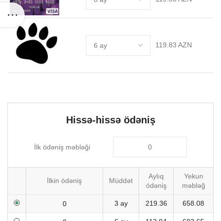
119.83 AZN
Hissə-hissə ödəniş
İlk ödəniş məbləği
Aylıq
Yekun
İlkin ödəniş
Müddət
ödəniş
məbləğ
3 ay
219.36
658.08