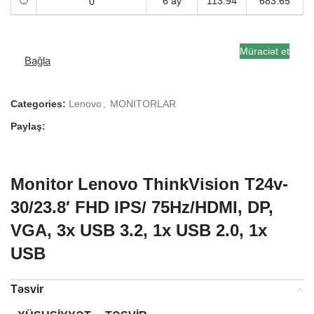
6 ay
113.94
683.65
Müraciət et
Bağla
Categories:
Lenovo
,
MONITORLAR
Paylaş:
Monitor Lenovo ThinkVision T24v-
30/23.8′ FHD IPS/ 75Hz/HDMI, DP,
VGA, 3x USB 3.2, 1x USB 2.0, 1x
USB
Təsvir