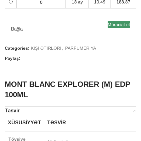
18 ay
10.49
188.87
Müraciət et
Bağla
Categories:
KİŞİ ƏTİRLƏRİ
,
PARFUMERİYA
Paylaş:
MONT BLANC EXPLORER (M) EDP
100ML
Təsvir
XÜSUSIYYƏT
TƏSVIR
Tövsiyə