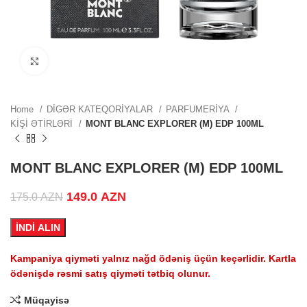
ZN.
Click to enlarge
ZN.
Home
DİGƏR KATEQORİYALAR
PARFUMERİYA
KİŞİ ƏTİRLƏRİ
MONT BLANC EXPLORER (M) EDP 100ML
.
MONT BLANC EXPLORER (M) EDP 100ML
Original price was: 175.0 AZN.
149.0
AZN
Current price is: 149.0 AZN.
175.0
AZN
İNDİ ALIN
.
Kampaniya qiyməti yalnız nağd ödəniş üçün keçərlidir. Kartla
ödənişdə rəsmi satış qiyməti tətbiq olunur.
Müqayisə
.