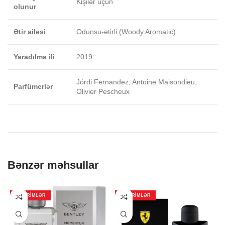
Kişilər üçün
olunur
Ətir ailəsi
Odunsu-ətirli (Woody Aromatic)
Yaradılma ili
2019
Jórdi Fernandez, Antoine Maisondieu,
Parfümerlər
Olivier Pescheux
Bənzər məhsullar
ENDIRIMLƏR
ENDIRIMLƏR