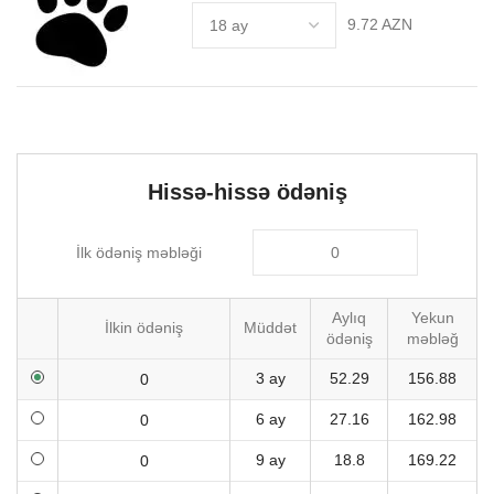
9.72 AZN
Hissə-hissə ödəniş
İlk ödəniş məbləği
Aylıq
Yekun
İlkin ödəniş
Müddət
ödəniş
məbləğ
3 ay
52.29
156.88
6 ay
27.16
162.98
9 ay
18.8
169.22