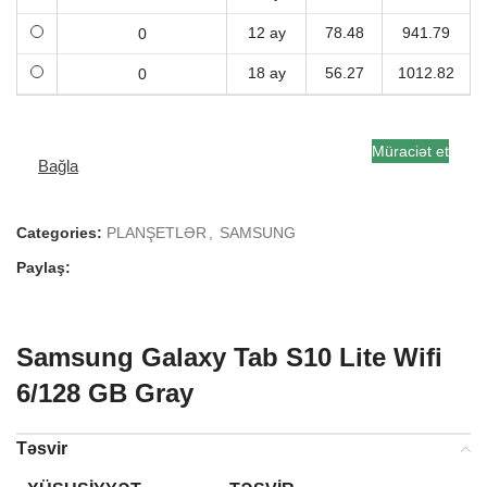
12 ay
78.48
941.79
18 ay
56.27
1012.82
Müraciət et
Bağla
Categories:
PLANŞETLƏR
,
SAMSUNG
Paylaş:
Samsung Galaxy Tab S10 Lite Wifi
6/128 GB Gray
Təsvir