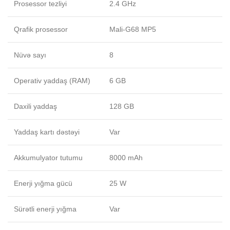
Prosessor tezliyi
2.4 GHz
Qrafik prosessor
Mali-G68 MP5
Nüvə sayı
8
Operativ yaddaş (RAM)
6 GB
Daxili yaddaş
128 GB
Yaddaş kartı dəstəyi
Var
Akkumulyator tutumu
8000 mAh
Enerji yığma gücü
25 W
Sürətli enerji yığma
Var