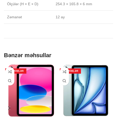
Ölçülər (H × E × D)
254.3 × 165.8 × 6 mm
Zəmanət
12 ay
Bənzər məhsullar
ENDIRIMLƏR
ENDIRIMLƏR