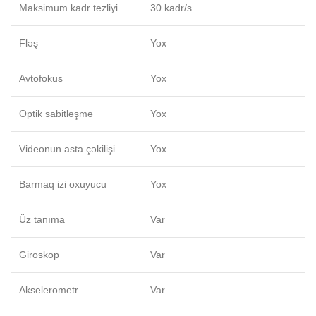
Maksimum kadr tezliyi
30 kadr/s
Fləş
Yox
Avtofokus
Yox
Optik sabitləşmə
Yox
Videonun asta çəkilişi
Yox
Barmaq izi oxuyucu
Yox
Üz tanıma
Var
Giroskop
Var
Akselerometr
Var