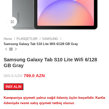
0 AZN.
Click to enlarge
 price
Home
PLANŞETLƏR
SAMSUNG
0 AZN.
Samsung Galaxy Tab S10 Lite Wifi 6/128 GB Gray
 price
Samsung Galaxy Tab S10 Lite Wifi 6/128
GB Gray
0 AZN.
Original price was: 969.3 AZN.
799.0
AZN
Current price is: 799.0 AZN.
969.3
AZN
İNDİ ALIN
ZN.
Kampaniya qiyməti yalnız nağd ödəniş üçün keçərlidir. Kartla
ödənişdə rəsmi satış qiyməti tətbiq olunur.