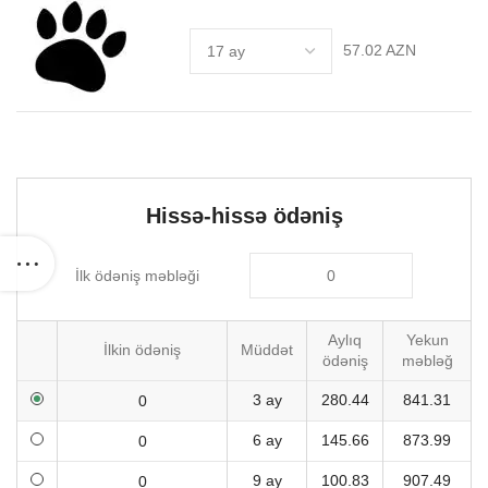
57.02 AZN
Hissə-hissə ödəniş
İlk ödəniş məbləği
Aylıq
Yekun
İlkin ödəniş
Müddət
ödəniş
məbləğ
3 ay
280.44
841.31
6 ay
145.66
873.99
9 ay
100.83
907.49