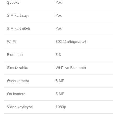
Şəbəkə
Yox
SIM kart sayı
Yox
SIM kart növü
Yox
Wi-Fi
802.11a/b/g/n/ac/6
Bluetooth
5.3
Simsiz rabitə
Wi-Fi və Bluetooth
Əsas kamera
8 MP
Ön kamera
5 MP
Video keyfiyyəti
1080p