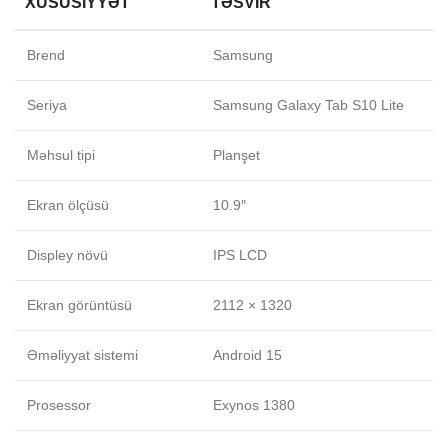
XÜSUSIYYƏT
TƏSVIR
Brend
Samsung
Seriya
Samsung Galaxy Tab S10 Lite
Məhsul tipi
Planşet
Ekran ölçüsü
10.9″
Displey növü
IPS LCD
Ekran görüntüsü
2112 × 1320
Əməliyyat sistemi
Android 15
Prosessor
Exynos 1380