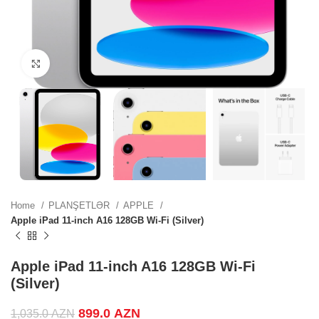
ZN.
Click to enlarge
ZN.
.
Home
PLANŞETLƏR
APPLE
Apple iPad 11-inch A16 128GB Wi-Fi (Silver)
.
Apple iPad 11-inch A16 128GB Wi-Fi
(Silver)
Original price was: 1,035.0 AZN.
899.0
AZN
Current price is: 899.0 AZN.
.
1,035.0
AZN