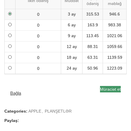
İlkin ödəniş
Müddət
ödəniş
məbləğ
3 ay
315.53
946.6
6 ay
163.9
983.38
9 ay
113.45
1021.06
12 ay
88.31
1059.66
18 ay
63.31
1139.59
24 ay
50.96
1223.09
Müraciət et
Bağla
Categories:
APPLE
,
PLANŞETLƏR
Paylaş: