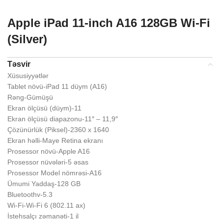
Apple iPad 11-inch A16 128GB Wi-Fi
(Silver)
Təsvir
Xüsusiyyətlər
Tablet növü-iPad 11 düym (A16)
Rəng-Gümüşü
Ekran ölçüsü (düym)-11
Ekran ölçüsü diapazonu-11″ – 11,9″
Çözünürlük (Piksel)-2360 x 1640
Ekran həlli-Maye Retina ekranı
Prosessor növü-Apple A16
Prosessor nüvələri-5 əsas
Prosessor Model nömrəsi-A16
Ümumi Yaddaş-128 GB
Bluetoothv-5.3
Wi-Fi-Wi-Fi 6 (802.11 ax)
İstehsalçı zəmanəti-1 il