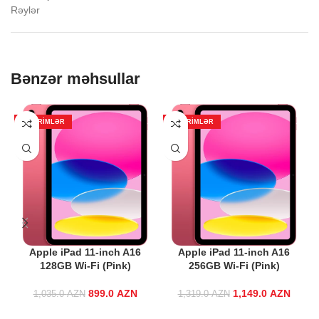
Rəylər
Bənzər məhsullar
ENDIRIMLƏR
ENDIRIMLƏR
Apple iPad 11-inch A16
Apple iPad 11-inch A16
128GB Wi-Fi (Pink)
256GB Wi-Fi (Pink)
899.0
Original price
AZN
Current
1,149.0
Original price
AZN
Curren
1,035.0
AZN
1,319.0
AZN
was:
price is:
was:
i