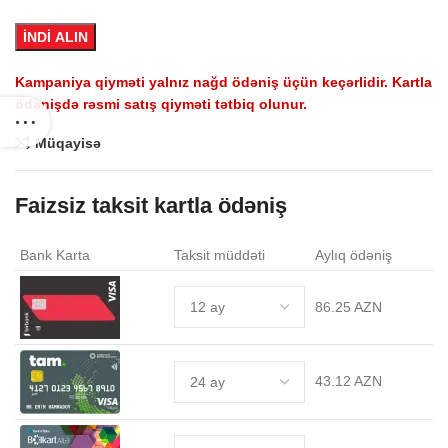
İNDİ ALIN
Kampaniya qiyməti yalnız nağd ödəniş üçün keçərlidir. Kartla
ödənişdə rəsmi satış qiyməti tətbiq olunur.
Müqayisə
Faizsiz taksit kartla ödəniş
Bank Karta
Taksit müddəti
Aylıq ödəniş
86.25 AZN
43.12 AZN