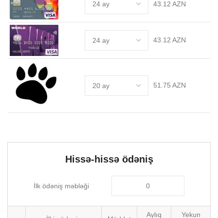
43.12 AZN
43.12 AZN
51.75 AZN
Hissə-hissə ödəniş
İlk ödəniş məbləği
Aylıq
Yekun