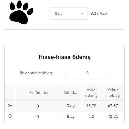
9.17 AZN
Hissə-hissə ödəniş
İlk ödəniş məbləği
Aylıq
Yekun
İlkin ödəniş
Müddət
ödəniş
məbləğ
3 ay
15.79
47.37
6 ay
8.2
49.21