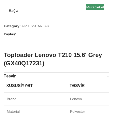
Müraciət et
Bağla
Category:
AKSESSUARLAR
Paylaş:
Toploader Lenovo T210 15.6′ Grey
(GX40Q17231)
Təsvir
XÜSUSIYYƏT
TƏSVIR
Brend
Lenovo
Material
Polyester