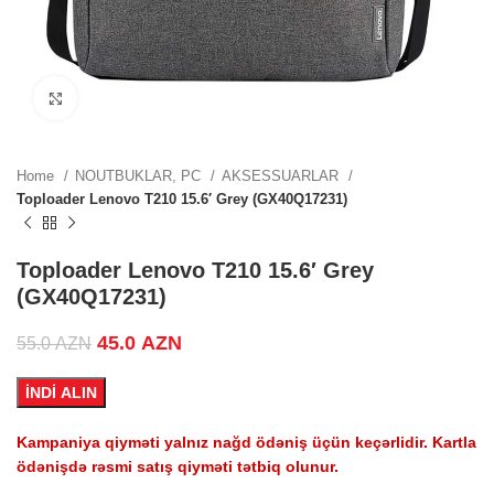
ZN.
Click to enlarge
ZN.
Home
NOUTBUKLAR, PC
AKSESSUARLAR
Toploader Lenovo T210 15.6′ Grey (GX40Q17231)
.
Toploader Lenovo T210 15.6′ Grey
(GX40Q17231)
Original price was: 55.0 AZN.
45.0
AZN
Current price is: 45.0 AZN.
55.0
AZN
.
İNDİ ALIN
Kampaniya qiyməti yalnız nağd ödəniş üçün keçərlidir. Kartla
ödənişdə rəsmi satış qiyməti tətbiq olunur.
.