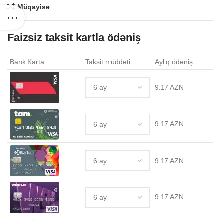
Müqayisə
Faizsiz taksit kartla ödəniş
Bank Karta
Taksit müddəti
Aylıq ödəniş
9.17 AZN
9.17 AZN
9.17 AZN
9.17 AZN