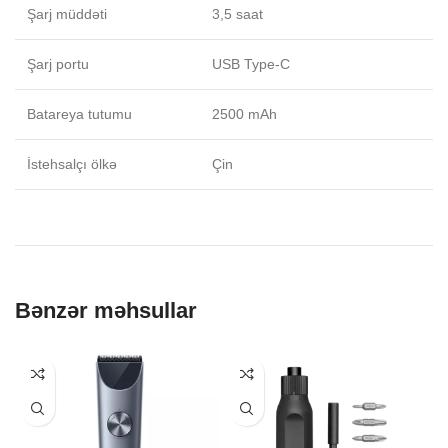
Şarj müddəti
3,5 saat
Şarj portu
USB Type-C
Batareya tutumu
2500 mAh
İstehsalçı ölkə
Çin
Bənzər məhsullar