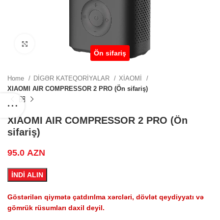
.
Click to enlarge
Ön sifariş
.
Home
DİGƏR KATEQORİYALAR
XİAOMİ
XIAOMI AIR COMPRESSOR 2 PRO (Ön sifariş)
.
XIAOMI AIR COMPRESSOR 2 PRO (Ön
sifariş)
95.0
AZN
ZN.
İNDİ ALIN
Göstərilən qiymətə çatdırılma xərcləri, dövlət qeydiyyatı və
.
gömrük rüsumları daxil deyil.