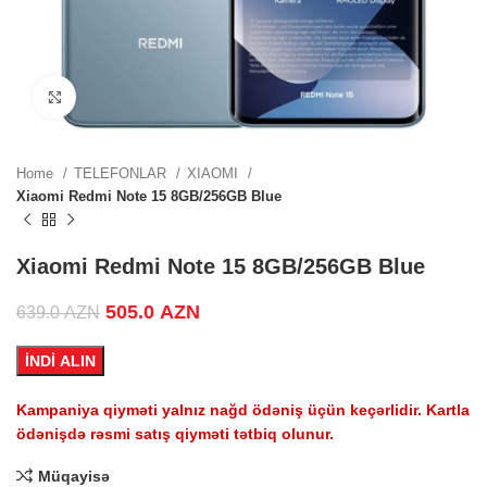
0 AZN.
Click to enlarge
 price
Home
TELEFONLAR
XIAOMI
0 AZN.
Xiaomi Redmi Note 15 8GB/256GB Blue
 price
Xiaomi Redmi Note 15 8GB/256GB Blue
0 AZN.
Original price was: 639.0 AZN.
505.0
AZN
Current price is: 505.0 AZN.
639.0
AZN
İNDİ ALIN
Kampaniya qiyməti yalnız nağd ödəniş üçün keçərlidir. Kartla
ZN.
ödənişdə rəsmi satış qiyməti tətbiq olunur.
Müqayisə