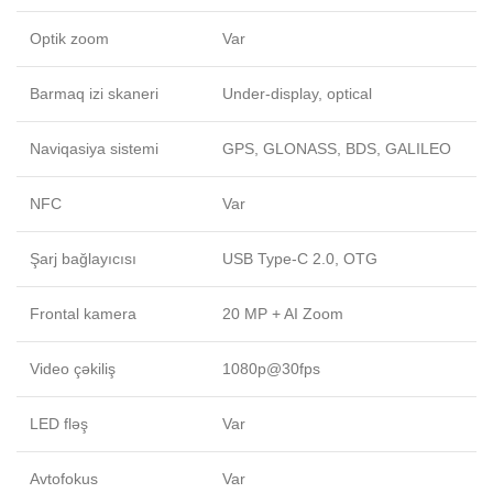
Optik zoom
Var
Barmaq izi skaneri
Under-display, optical
Naviqasiya sistemi
GPS, GLONASS, BDS, GALILEO
NFC
Var
Şarj bağlayıcısı
USB Type-C 2.0, OTG
Frontal kamera
20 MP + AI Zoom
Video çəkiliş
1080p@30fps
LED fləş
Var
Avtofokus
Var