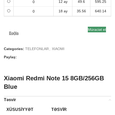
12 ay
49.6
595.25
18 ay
35.56
640.14
Müraciət et
Bağla
Categories:
TELEFONLAR
,
XIAOMI
Paylaş:
Xiaomi Redmi Note 15 8GB/256GB
Blue
Təsvir
XÜSUSIYYƏT
TƏSVIR