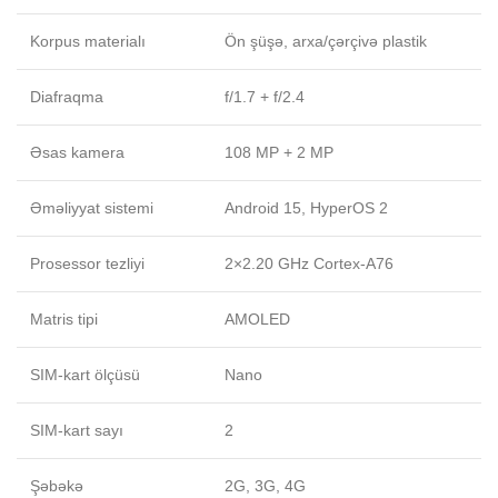
Korpus materialı
Ön şüşə, arxa/çərçivə plastik
Diafraqma
f/1.7 + f/2.4
Əsas kamera
108 MP + 2 MP
Əməliyyat sistemi
Android 15, HyperOS 2
Prosessor tezliyi
2×2.20 GHz Cortex-A76
Matris tipi
AMOLED
SIM-kart ölçüsü
Nano
SIM-kart sayı
2
Şəbəkə
2G, 3G, 4G