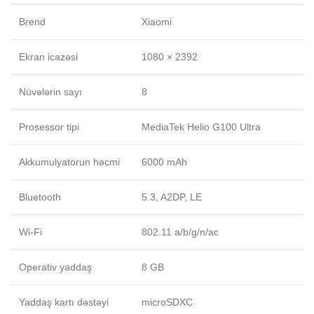
Brend
Xiaomi
Ekran icazəsi
1080 × 2392
Nüvələrin sayı
8
Prosessor tipi
MediaTek Helio G100 Ultra
Akkumulyatorun həcmi
6000 mAh
Bluetooth
5.3, A2DP, LE
Wi-Fi
802.11 a/b/g/n/ac
Operativ yaddaş
8 GB
Yaddaş kartı dəstəyi
microSDXC