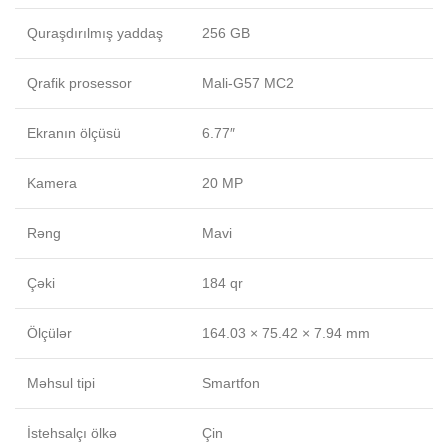
Quraşdırılmış yaddaş
256 GB
Qrafik prosessor
Mali-G57 MC2
Ekranın ölçüsü
6.77″
Kamera
20 MP
Rəng
Mavi
Çəki
184 qr
Ölçülər
164.03 × 75.42 × 7.94 mm
Məhsul tipi
Smartfon
İstehsalçı ölkə
Çin