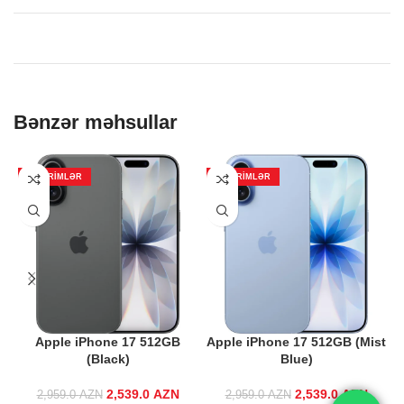
Bənzər məhsullar
ENDIRIMLƏR
ENDIRIMLƏR
Apple iPhone 17 512GB
Apple iPhone 17 512GB (Mist
(Black)
Blue)
2,539.0
Original price
AZN
Current price
2,539.0
Original price
AZN
Curren
2,959.0
AZN
2,959.0
AZN