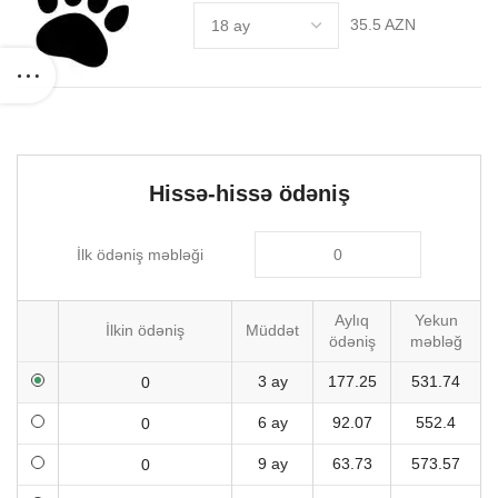
35.5 AZN
Hissə-hissə ödəniş
İlk ödəniş məbləği
Aylıq
Yekun
İlkin ödəniş
Müddət
ödəniş
məbləğ
3 ay
177.25
531.74
6 ay
92.07
552.4
9 ay
63.73
573.57