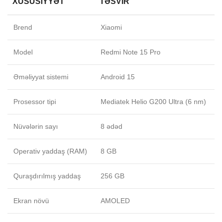
XÜSUSIYYƏT
TƏSVIR
Brend
Xiaomi
Model
Redmi Note 15 Pro
Əməliyyat sistemi
Android 15
Prosessor tipi
Mediatek Helio G200 Ultra (6 nm)
Nüvələrin sayı
8 ədəd
Operativ yaddaş (RAM)
8 GB
Quraşdırılmış yaddaş
256 GB
Ekran növü
AMOLED