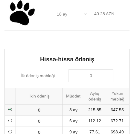
40.28 AZN
Hissə-hissə ödəniş
İlk ödəniş məbləği
Aylıq
Yekun
İlkin ödəniş
Müddət
ödəniş
məbləğ
3 ay
215.85
647.55
6 ay
112.12
672.71
9 ay
77.61
698.49