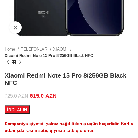
ZN.
Click to enlarge
ZN.
Home
TELEFONLAR
XIAOMI
Xiaomi Redmi Note 15 Pro 8/256GB Black NFC
.
Xiaomi Redmi Note 15 Pro 8/256GB Black
NFC
Original price was: 725.0 AZN.
615.0
AZN
Current price is: 615.0 AZN.
725.0
AZN
.
İNDİ ALIN
Kampaniya qiyməti yalnız nağd ödəniş üçün keçərlidir. Kartla
ödənişdə rəsmi satış qiyməti tətbiq olunur.
.