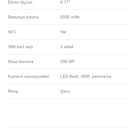
Ekran ölçüsü
6.77″
Batareya tutumu
6500 mAh
NFC
Var
SIM-kart sayı
2 ədəd
Əsas kamera
200 MP
Kamera xüsusiyyətləri
LED flash, HDR, panorama
Rəng
Qara