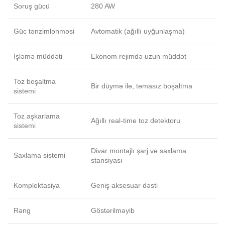
Soruş gücü
280 AW
Güc tənzimlənməsi
Avtomatik (ağıllı uyğunlaşma)
İşləmə müddəti
Ekonom rejimdə uzun müddət
Toz boşaltma
Bir düymə ilə, təmasız boşaltma
sistemi
Toz aşkarlama
Ağıllı real-time toz detektoru
sistemi
Divar montajlı şarj və saxlama
Saxlama sistemi
stansiyası
Komplektasiya
Geniş aksesuar dəsti
Rəng
Göstərilməyib