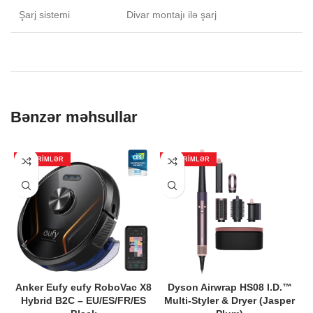
Şarj sistemi
Divar montajı ilə şarj
Bənzər məhsullar
ENDIRIMLƏR
ENDIRIMLƏR
Anker Eufy eufy RoboVac X8
Dyson Airwrap HS08 I.D.™
Hybrid B2C – EU/ES/FR/ES
Multi-Styler & Dryer (Jasper