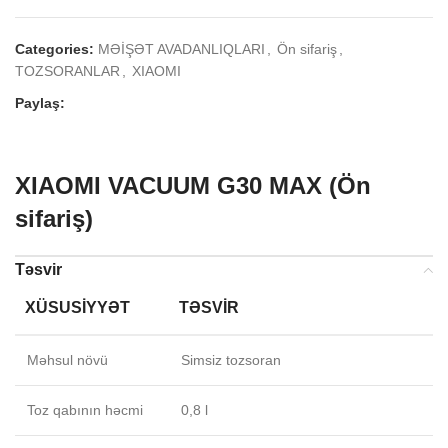
Categories:
MƏİŞƏT AVADANLIQLARI
,
Ön sifariş
,
TOZSORANLAR
,
XIAOMI
.
Paylaş:
XIAOMI VACUUM G30 MAX (Ön
sifariş)
Təsvir
XÜSUSIYYƏT
TƏSVIR
Məhsul növü
Simsiz tozsoran
Toz qabının həcmi
0,8 l