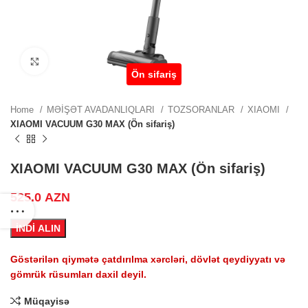
0 AZN.
Click to enlarge
Ön sifariş
 price
Home
MƏİŞƏT AVADANLIQLARI
TOZSORANLAR
XIAOMI
0 AZN.
XIAOMI VACUUM G30 MAX (Ön sifariş)
 price
XIAOMI VACUUM G30 MAX (Ön sifariş)
0 AZN.
525.0
AZN
İNDİ ALIN
Göstərilən qiymətə çatdırılma xərcləri, dövlət qeydiyyatı və
ZN.
gömrük rüsumları daxil deyil.
Müqayisə