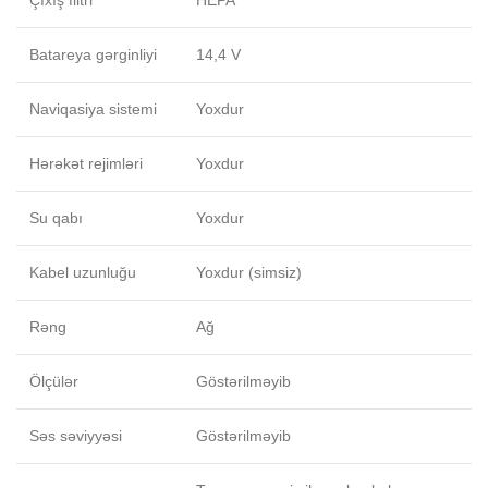
Çıxış filtri
HEPA
Batareya gərginliyi
14,4 V
Naviqasiya sistemi
Yoxdur
Hərəkət rejimləri
Yoxdur
Su qabı
Yoxdur
Kabel uzunluğu
Yoxdur (simsiz)
Rəng
Ağ
Ölçülər
Göstərilməyib
Səs səviyyəsi
Göstərilməyib