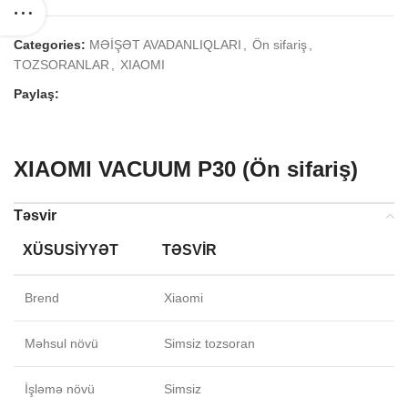
Categories:
MƏİŞƏT AVADANLIQLARI
,
Ön sifariş
,
TOZSORANLAR
,
XIAOMI
Paylaş:
XIAOMI VACUUM P30 (Ön sifariş)
Təsvir
XÜSUSIYYƏT
TƏSVIR
Brend
Xiaomi
Məhsul növü
Simsiz tozsoran
İşləmə növü
Simsiz