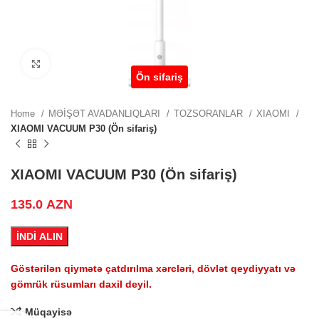
ZN.
Click to enlarge
Ön sifariş
ZN.
Home
MƏİŞƏT AVADANLIQLARI
TOZSORANLAR
XIAOMI
XIAOMI VACUUM P30 (Ön sifariş)
.
XIAOMI VACUUM P30 (Ön sifariş)
135.0
AZN
İNDİ ALIN
.
Göstərilən qiymətə çatdırılma xərcləri, dövlət qeydiyyatı və
gömrük rüsumları daxil deyil.
Müqayisə
.