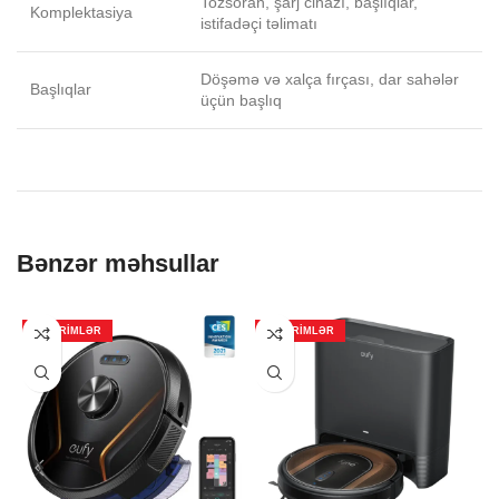
Tozsoran, şarj cihazı, başlıqlar,
Komplektasiya
istifadəçi təlimatı
Döşəmə və xalça fırçası, dar sahələr
Başlıqlar
üçün başlıq
Bənzər məhsullar
ENDIRIMLƏR
ENDIRIMLƏR