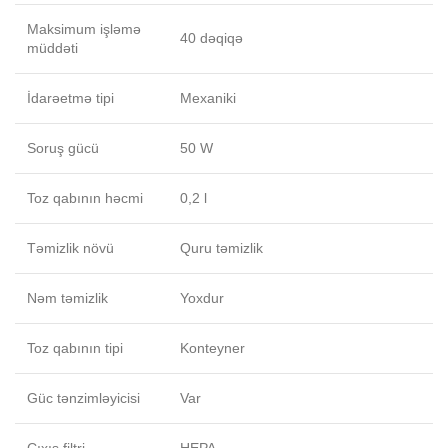
Maksimum işləmə
40 dəqiqə
müddəti
İdarəetmə tipi
Mexaniki
Soruş gücü
50 W
Toz qabının həcmi
0,2 l
Təmizlik növü
Quru təmizlik
Nəm təmizlik
Yoxdur
Toz qabının tipi
Konteyner
Güc tənzimləyicisi
Var