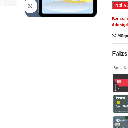
İNDİ A
Click to enlarge
Kampaniy
ödənişdə
Müqa
Faizs
Bank Ka