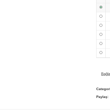
Bağl
Categor
Paylaş: