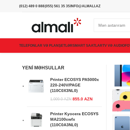
(012) 489 0 888
(055) 561 35 35
INFO@ALMALI.AZ
TELEFONLAR VƏ PLANŞETLƏR
SMART SAATLAR
TV VƏ AUDIO
FO
YENI MƏHSULLAR
Printer ECOSYS PA5000x
220-240V/PAGE
(110C0X3NL0)
Original price
855.0
AZN
Current
1,009.0
AZN
was:
price is:
1,009.0 AZN.
855.0 AZN.
Printer Kyocera ECOSYS
MA2100cwfx
(110C0A3NL0)