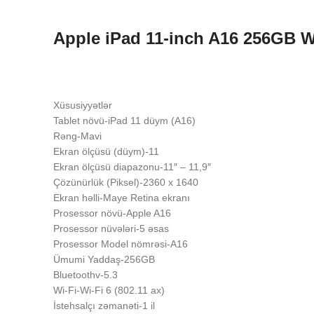
Apple iPad 11-inch A16 256GB Wi
Xüsusiyyətlər
Tablet növü-iPad 11 düym (A16)
Rəng-Mavi
Ekran ölçüsü (düym)-11
Ekran ölçüsü diapazonu-11″ – 11,9″
Çözünürlük (Piksel)-2360 x 1640
Ekran həlli-Maye Retina ekranı
Prosessor növü-Apple A16
Prosessor nüvələri-5 əsas
Prosessor Model nömrəsi-A16
Ümumi Yaddaş-256GB
Bluetoothv-5.3
Wi-Fi-Wi-Fi 6 (802.11 ax)
İstehsalçı zəmanəti-1 il