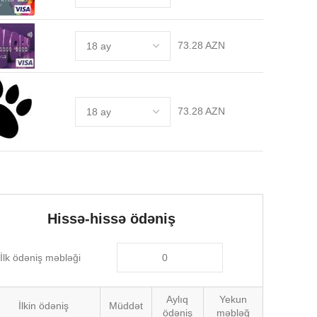
73.28 AZN
73.28 AZN
Hissə-hissə ödəniş
İlk ödəniş məbləği
Aylıq
Yekun
İlkin ödəniş
Müddət
ödəniş
məbləğ