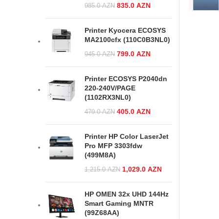
Original price was:
835.0
AZN
Current
985.0
AZN
985.0 AZN.
price is:
835.0 AZN.
Printer Kyocera ECOSYS
MA2100cfx (110C0B3NL0)
Original price was:
799.0
AZN
Current
945.0
AZN
945.0 AZN.
price is:
799.0 AZN.
Printer ECOSYS P2040dn
220-240V/PAGE
(1102RX3NL0)
Original price was:
405.0
AZN
Current
479.0
AZN
479.0 AZN.
price is:
405.0 AZN.
Printer HP Color LaserJet
Pro MFP 3303fdw
(499M8A)
Original price
1,029.0
AZN
Current price
1,215.0
AZN
was:
is:
1,215.0 AZN.
1,029.0 AZN.
HP OMEN 32x UHD 144Hz
Smart Gaming MNTR
(99Z68AA)