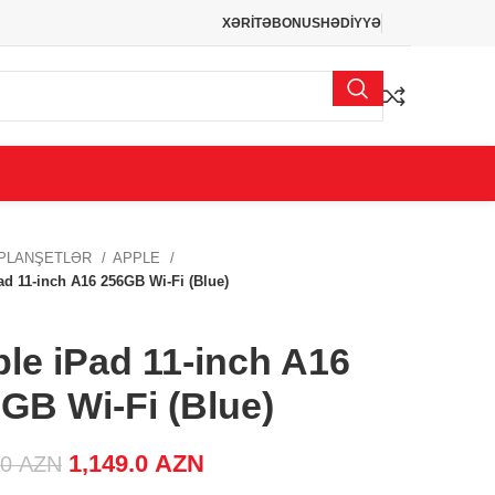
XƏRİTƏ
BONUS
HƏDİYYƏ
PLANŞETLƏR
APPLE
ad 11-inch A16 256GB Wi-Fi (Blue)
le iPad 11-inch A16
GB Wi-Fi (Blue)
Original price was: 1,319.0 AZN.
1,149.0
AZN
Current price is:
.0
AZN
1,149.0 AZN.