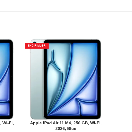
ENDIRIMLƏR
ENDIRIMLƏ
 Wi-Fi,
Apple iPad Air 11 M4, 256 GB, Wi-Fi,
Apple i
2026, Blue