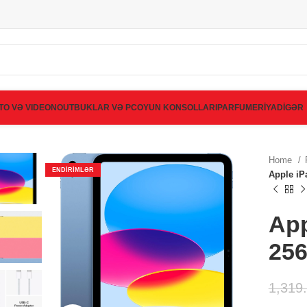
TO VƏ VIDEO
NOUTBUKLAR VƏ PC
OYUN KONSOLLARI
PARFUMERİYA
DİGƏR
Home
ENDIRIMLƏR
Apple iP
App
256
1,319