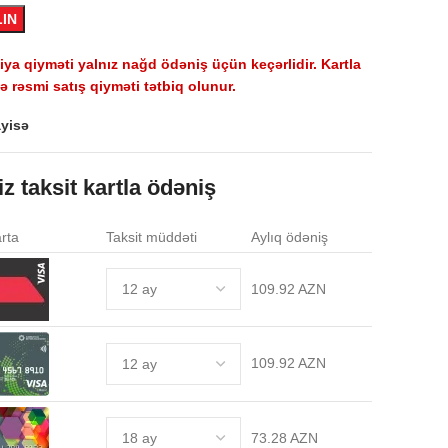
LIN
a qiyməti yalnız nağd ödəniş üçün keçərlidir. Kartla
 rəsmi satış qiyməti tətbiq olunur.
yisə
iz taksit kartla ödəniş
rta
Taksit müddəti
Aylıq ödəniş
109.92 AZN
109.92 AZN
73.28 AZN