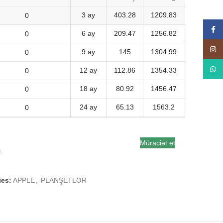
3 ay
403.28
1209.83
Face
6 ay
209.47
1256.82
Insta
9 ay
145
1304.99
What
12 ay
112.86
1354.33
18 ay
80.92
1456.47
24 ay
65.13
1563.2
Müraciət et
a
ies:
APPLE
,
PLANŞETLƏR