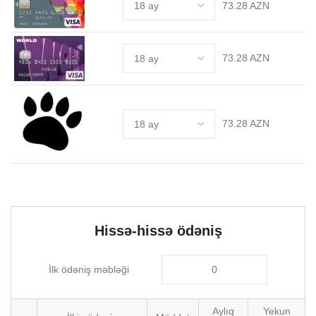
73.28 AZN
73.28 AZN
73.28 AZN
Hissə-hissə ödəniş
İlk ödəniş məbləği
Aylıq
Yekun