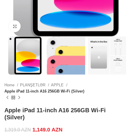
.
Click to enlarge
.
.
Home
PLANŞETLƏR
APPLE
Apple iPad 11-inch A16 256GB Wi-Fi (Silver)
ZN.
Apple iPad 11-inch A16 256GB Wi-Fi
(Silver)
.
Original price was: 1,319.0 AZN.
1,149.0
AZN
Current price is:
1,319.0
AZN