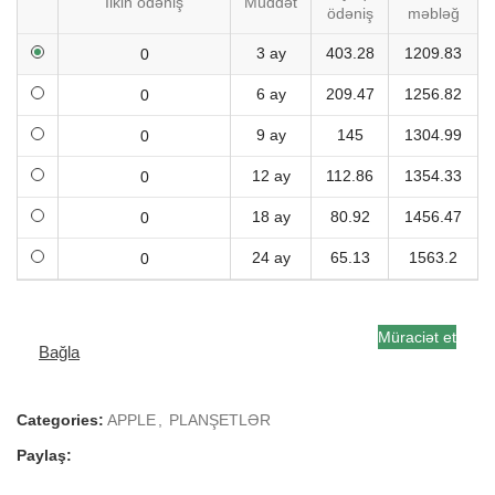
İlkin ödəniş
Müddət
ödəniş
məbləğ
3 ay
403.28
1209.83
6 ay
209.47
1256.82
9 ay
145
1304.99
12 ay
112.86
1354.33
18 ay
80.92
1456.47
24 ay
65.13
1563.2
Müraciət et
Bağla
Categories:
APPLE
,
PLANŞETLƏR
Paylaş: