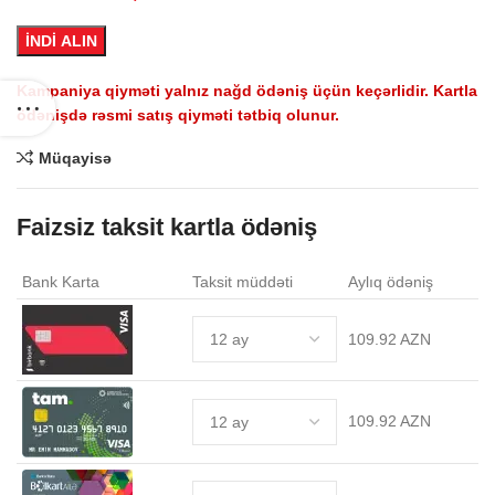
1,149.0 AZN.
İNDİ ALIN
Kampaniya qiyməti yalnız nağd ödəniş üçün keçərlidir. Kartla
ödənişdə rəsmi satış qiyməti tətbiq olunur.
Müqayisə
Faizsiz taksit kartla ödəniş
Bank Karta
Taksit müddəti
Aylıq ödəniş
109.92 AZN
109.92 AZN