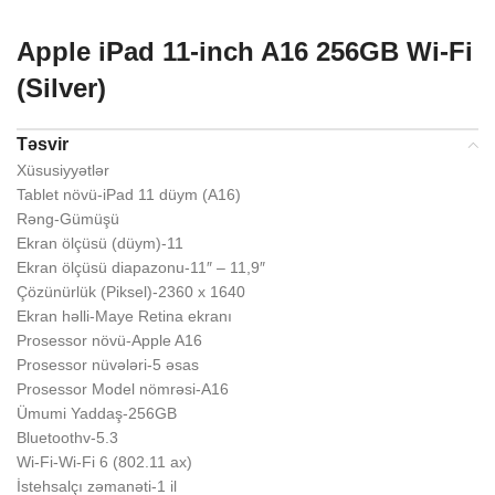
Apple iPad 11-inch A16 256GB Wi-Fi
(Silver)
Təsvir
Xüsusiyyətlər
Tablet növü-iPad 11 düym (A16)
Rəng-Gümüşü
Ekran ölçüsü (düym)-11
Ekran ölçüsü diapazonu-11″ – 11,9″
Çözünürlük (Piksel)-2360 x 1640
Ekran həlli-Maye Retina ekranı
Prosessor növü-Apple A16
Prosessor nüvələri-5 əsas
Prosessor Model nömrəsi-A16
Ümumi Yaddaş-256GB
Bluetoothv-5.3
Wi-Fi-Wi-Fi 6 (802.11 ax)
İstehsalçı zəmanəti-1 il