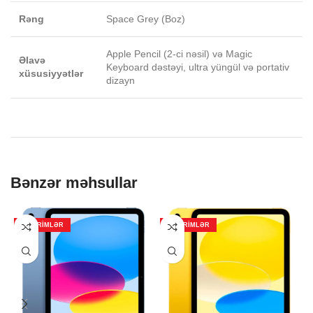
Rəng
Space Grey (Boz)
Apple Pencil (2-ci nəsil) və Magic
Əlavə
Keyboard dəstəyi, ultra yüngül və portativ
xüsusiyyətlər
dizayn
Bənzər məhsullar
ENDIRIMLƏR
ENDIRIMLƏR