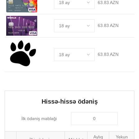
63.83 AZN
63.83 AZN
63.83 AZN
Hissə-hissə ödəniş
İlk ödəniş məbləği
Aylıq
Yekun