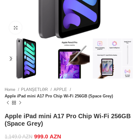
ZN.
Click to enlarge
ZN.
.
Home
PLANŞETLƏR
APPLE
Apple iPad mini A17 Pro Chip Wi-Fi 256GB (Space Grey)
.
Apple iPad mini A17 Pro Chip Wi-Fi 256GB
(Space Grey)
Original price was: 1,149.0 AZN.
999.0
AZN
Current price is: 999.0 AZN.
.
1,149.0
AZN