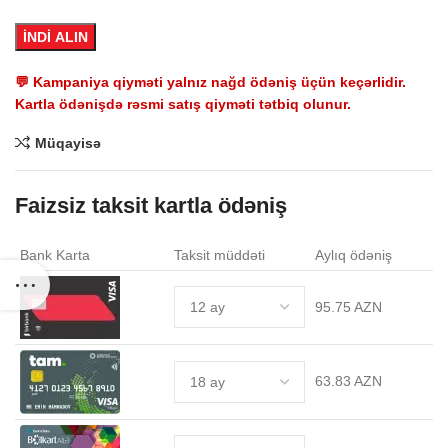
İNDİ ALIN
💬 Kampaniya qiyməti yalnız nağd ödəniş üçün keçərlidir.
Kartla ödənişdə rəsmi satış qiyməti tətbiq olunur.
Müqayisə
Faizsiz taksit kartla ödəniş
Bank Karta
Taksit müddəti
Aylıq ödəniş
95.75 AZN
63.83 AZN