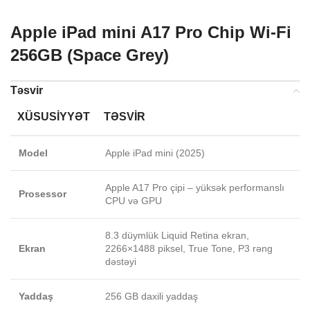
Apple iPad mini A17 Pro Chip Wi-Fi
256GB (Space Grey)
Təsvir
XÜSUSIYYƏT
TƏSVIR
Model
Apple iPad mini (2025)
Apple A17 Pro çipi – yüksək performanslı
Prosessor
CPU və GPU
8.3 düymlük Liquid Retina ekran,
Ekran
2266×1488 piksel, True Tone, P3 rəng
dəstəyi
Yaddaş
256 GB daxili yaddaş