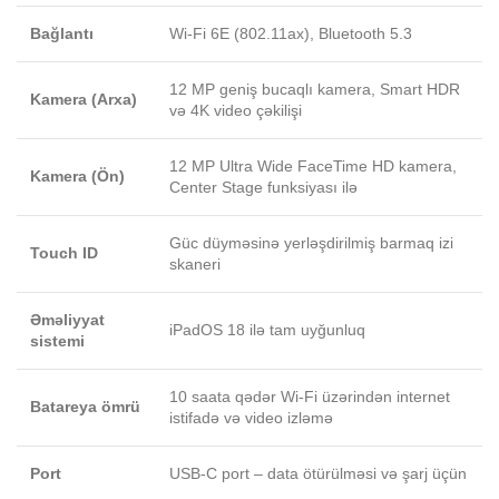
Bağlantı
Wi‑Fi 6E (802.11ax), Bluetooth 5.3
12 MP geniş bucaqlı kamera, Smart HDR
Kamera (Arxa)
və 4K video çəkilişi
12 MP Ultra Wide FaceTime HD kamera,
Kamera (Ön)
Center Stage funksiyası ilə
Güc düyməsinə yerləşdirilmiş barmaq izi
Touch ID
skaneri
Əməliyyat
iPadOS 18 ilə tam uyğunluq
sistemi
10 saata qədər Wi‑Fi üzərindən internet
Batareya ömrü
istifadə və video izləmə
Port
USB‑C port – data ötürülməsi və şarj üçün