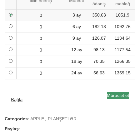
İlkin ödəniş
Müddət
ödəniş
məbləğ
3 ay
350.63
1051.9
6 ay
182.13
1092.76
9 ay
126.07
1134.64
12 ay
98.13
1177.54
18 ay
70.35
1266.35
24 ay
56.63
1359.15
Müraciət et
Bağla
Categories:
APPLE
,
PLANŞETLƏR
Paylaş: