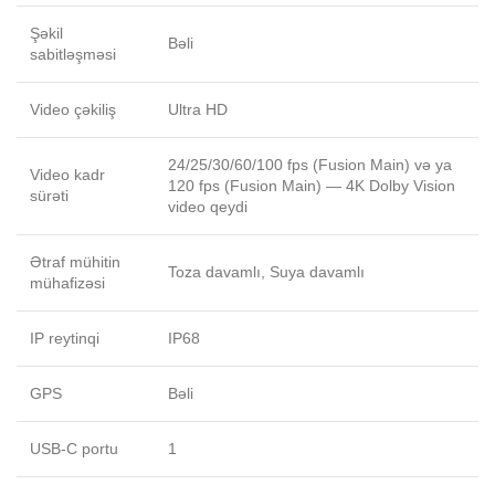
Şəkil
Bəli
sabitləşməsi
Video çəkiliş
Ultra HD
24/25/30/60/100 fps (Fusion Main) və ya
Video kadr
120 fps (Fusion Main) — 4K Dolby Vision
sürəti
video qeydi
Ətraf mühitin
Toza davamlı, Suya davamlı
mühafizəsi
IP reytinqi
IP68
GPS
Bəli
USB-C portu
1