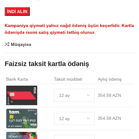
3,699.0 AZN.
İNDİ ALIN
Kampaniya qiyməti yalnız nağd ödəniş üçün keçərlidir. Kartla
.
ödənişdə rəsmi satış qiyməti tətbiq olunur.
Müqayisə
Faizsiz taksit kartla ödəniş
Bank Karta
Taksit müddəti
Aylıq ödəniş
354.58 AZN
354.58 AZN