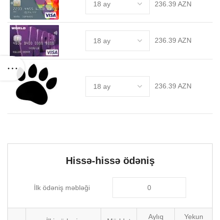
236.39 AZN
236.39 AZN
236.39 AZN
Hissə-hissə ödəniş
İlk ödəniş məbləği
Aylıq
Yekun