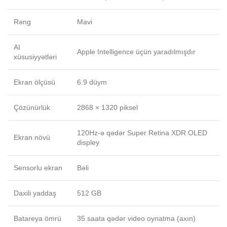
Rəng
Mavi
AI
Apple Intelligence üçün yaradılmışdır
xüsusiyyətləri
Ekran ölçüsü
6.9 düym
Çözünürlük
2868 × 1320 piksel
120Hz-ə qədər Super Retina XDR OLED
Ekran növü
displey
Sensorlu ekran
Bəli
Daxili yaddaş
512 GB
Batareya ömrü
35 saata qədər video oynatma (axın)