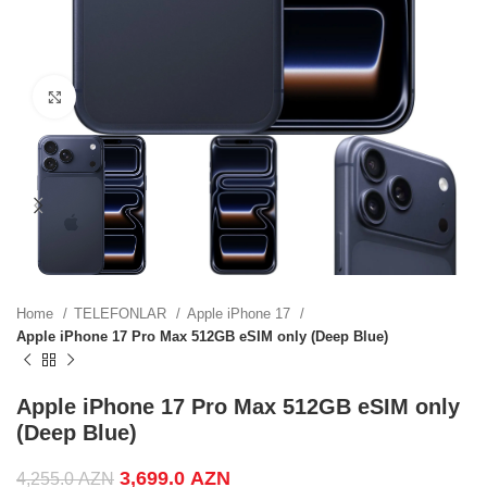
0 AZN.
Click to enlarge
 price
0 AZN.
 price
0 AZN.
Home
TELEFONLAR
Apple iPhone 17
Apple iPhone 17 Pro Max 512GB eSIM only (Deep Blue)
Apple iPhone 17 Pro Max 512GB eSIM only
(Deep Blue)
ZN.
Original price was: 4,255.0 AZN.
3,699.0
AZN
Current price is:
4,255.0
AZN