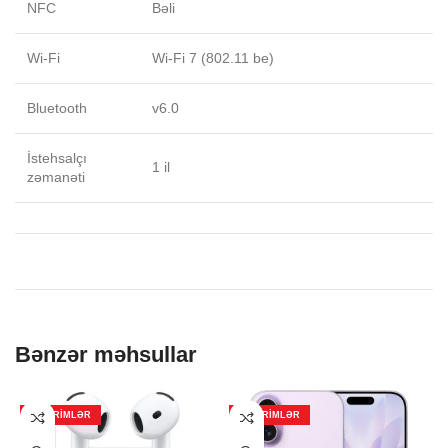
NFC
Bəli
Wi-Fi
Wi-Fi 7 (802.11 be)
Bluetooth
v6.0
İstehsalçı
1 il
zəmanəti
Bənzər məhsullar
ENDIRIMLƏR
ENDIRIMLƏR