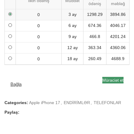
İlkin ödəniş
Müddət
ödəniş
məbləğ
3 ay
1298.29
3894.86
6 ay
674.36
4046.17
9 ay
466.8
4201.24
12 ay
363.34
4360.06
18 ay
260.49
4688.9
Müraciət et
Bağla
Categories:
Apple iPhone 17
,
ENDİRİMLƏR
,
TELEFONLAR
Paylaş: