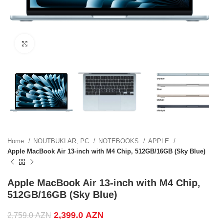
ZN.
Click to enlarge
ZN.
.
Home
NOUTBUKLAR, PC
NOTEBOOKS
APPLE
Apple MacBook Air 13-inch with M4 Chip, 512GB/16GB (Sky Blue)
.
Apple MacBook Air 13-inch with M4 Chip,
512GB/16GB (Sky Blue)
Original price was: 2,759.0 AZN.
2,399.0
AZN
Current price is:
.
2,759.0
AZN