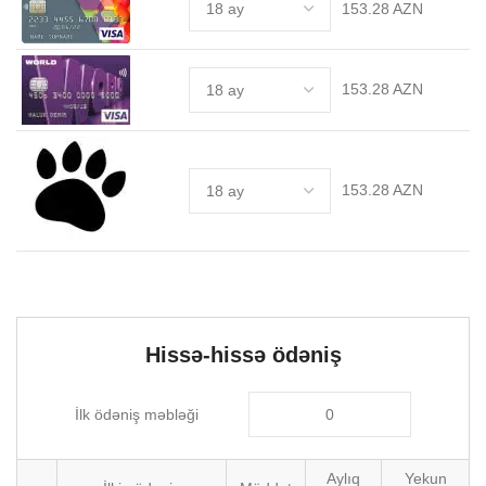
153.28 AZN
153.28 AZN
153.28 AZN
Hissə-hissə ödəniş
İlk ödəniş məbləği
Aylıq
Yekun