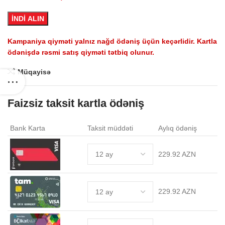
2,399.0 AZN.
İNDİ ALIN
Kampaniya qiyməti yalnız nağd ödəniş üçün keçərlidir. Kartla
ödənişdə rəsmi satış qiyməti tətbiq olunur.
Müqayisə
Faizsiz taksit kartla ödəniş
Bank Karta
Taksit müddəti
Aylıq ödəniş
229.92 AZN
229.92 AZN