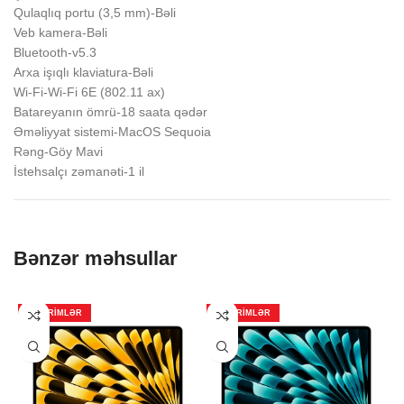
Qulaqlıq portu (3,5 mm)-Bəli
Veb kamera-Bəli
Bluetooth-v5.3
Arxa işıqlı klaviatura-Bəli
Wi-Fi-Wi-Fi 6E (802.11 ax)
Batareyanın ömrü-18 saata qədər
Əməliyyat sistemi-MacOS Sequoia
Rəng-Göy Mavi
İstehsalçı zəmanəti-1 il
Bənzər məhsullar
ENDIRIMLƏR
ENDIRIMLƏR