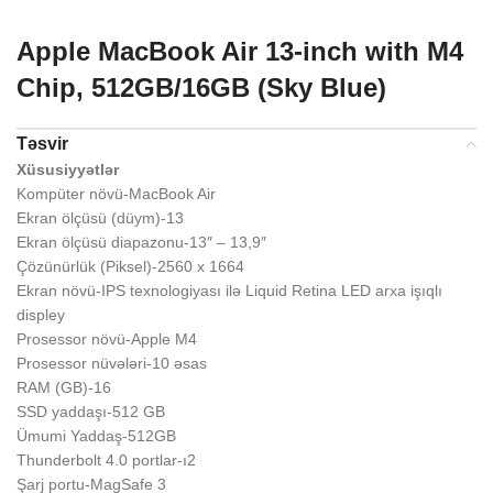
Apple MacBook Air 13-inch with M4
Chip, 512GB/16GB (Sky Blue)
Təsvir
Xüsusiyyətlər
Kompüter növü-MacBook Air
Ekran ölçüsü (düym)-13
Ekran ölçüsü diapazonu-13″ – 13,9″
Çözünürlük (Piksel)-2560 x 1664
Ekran növü-IPS texnologiyası ilə Liquid Retina LED arxa işıqlı
displey
Prosessor növü-Apple M4
Prosessor nüvələri-10 əsas
RAM (GB)-16
SSD yaddaşı-512 GB
Ümumi Yaddaş-512GB
Thunderbolt 4.0 portlar-ı2
Şarj portu-MagSafe 3