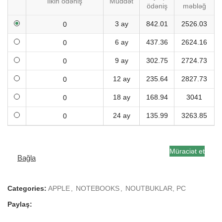
İlkin ödəniş
Müddət
ödəniş
məbləğ
3 ay
842.01
2526.03
6 ay
437.36
2624.16
9 ay
302.75
2724.73
12 ay
235.64
2827.73
18 ay
168.94
3041
24 ay
135.99
3263.85
Müraciət et
Bağla
Categories:
APPLE
,
NOTEBOOKS
,
NOUTBUKLAR, PC
Paylaş: