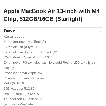
Apple MacBook Air 13-inch with M4
Chip, 512GB/16GB (Starlight)
Təsvir
Xüsusiyyətlər
Kompüter növü-MacBook Air
Ekran ölçüsü (düym)-13
Ekran ölçüsü diapazonu-13″ – 13,9″
Çözünürlük (Piksel)-2560 x 1664
Ekran növü-IPS texnologiyası ilə Liquid Retina LED arxa işıqlı
displey
Prosessor növü-Apple M4
Prosessor nüvələri-10 əsas
RAM (GB)-16
SSD yaddaşı-512GB
Ümumi Yaddaş-512 GB
Thunderbolt 4.0 portlar-ı2
Şarj portu-MagSafe 3