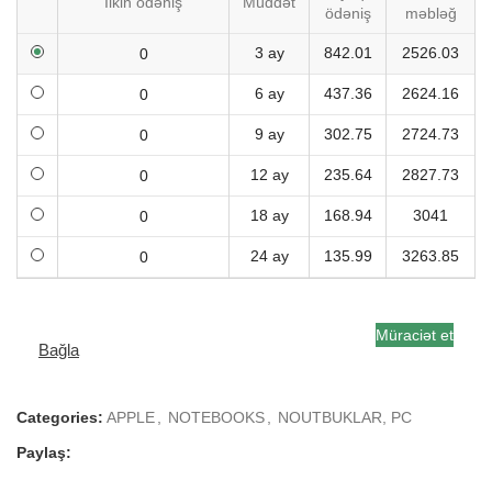
İlkin ödəniş
Müddət
ödəniş
məbləğ
3 ay
842.01
2526.03
6 ay
437.36
2624.16
9 ay
302.75
2724.73
12 ay
235.64
2827.73
18 ay
168.94
3041
24 ay
135.99
3263.85
Müraciət et
Bağla
Categories:
APPLE
,
NOTEBOOKS
,
NOUTBUKLAR, PC
Paylaş: