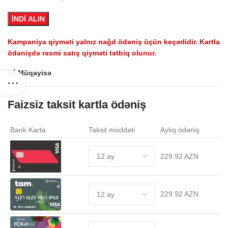
2,399.0 AZN.
İNDİ ALIN
Kampaniya qiyməti yalnız nağd ödəniş üçün keçərlidir. Kartla
ödənişdə rəsmi satış qiyməti tətbiq olunur.
Müqayisə
Faizsiz taksit kartla ödəniş
Bank Karta
Taksit müddəti
Aylıq ödəniş
229.92 AZN
229.92 AZN