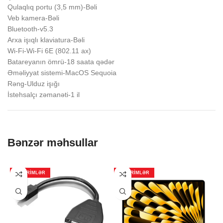
Qulaqlıq portu (3,5 mm)-Bəli
Veb kamera-Bəli
Bluetooth-v5.3
Arxa işıqlı klaviatura-Bəli
Wi-Fi-Wi-Fi 6E (802.11 ax)
Batareyanın ömrü-18 saata qədər
Əməliyyat sistemi-MacOS Sequoia
Rəng-Ulduz işığı
İstehsalçı zəmanəti-1 il
Bənzər məhsullar
ENDIRIMLƏR
ENDIRIMLƏR