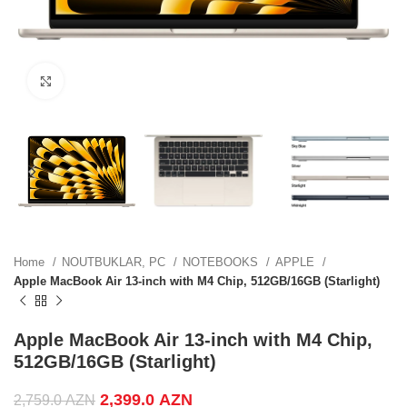
.
Click to enlarge
.
.
Home
NOUTBUKLAR, PC
NOTEBOOKS
APPLE
Apple MacBook Air 13-inch with M4 Chip, 512GB/16GB (Starlight)
ZN.
Apple MacBook Air 13-inch with M4 Chip,
512GB/16GB (Starlight)
.
Original price was: 2,759.0 AZN.
2,399.0
AZN
Current price is:
2,759.0
AZN