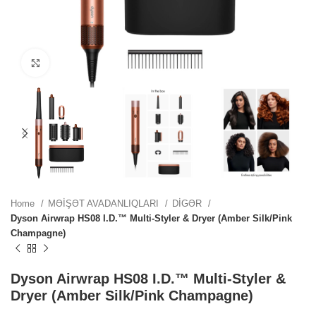
ZN.
Click to enlarge
ZN.
.
Home
MƏİŞƏT AVADANLIQLARI
DİGƏR
Dyson Airwrap HS08 I.D.™ Multi-Styler & Dryer (Amber Silk/Pink
Champagne)
.
Dyson Airwrap HS08 I.D.™ Multi-Styler &
Dryer (Amber Silk/Pink Champagne)
.