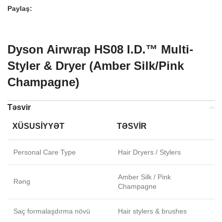
Paylaş:
Dyson Airwrap HS08 I.D.™ Multi-
Styler & Dryer (Amber Silk/Pink
Champagne)
Təsvir
XÜSUSIYYƏT
TƏSVIR
Personal Care Type
Hair Dryers / Stylers
Amber Silk / Pink
Rəng
Champagne
Saç formalaşdırma növü
Hair stylers & brushes