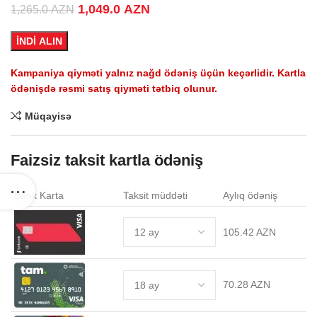
Original price was: 1,265.0 AZN.
1,049.0
AZN
Current price is:
1,265.0
AZN
1,049.0 AZN.
İNDİ ALIN
Kampaniya qiyməti yalnız nağd ödəniş üçün keçərlidir. Kartla
ödənişdə rəsmi satış qiyməti tətbiq olunur.
Müqayisə
Faizsiz taksit kartla ödəniş
Bank Karta
Taksit müddəti
Aylıq ödəniş
105.42 AZN
70.28 AZN