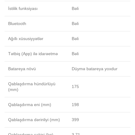
İstilik funksiyası
Bəli
Bluetooth
Bəli
Ağıllı xüsusiyyətlər
Bəli
Tətbiq (App) ilə idarəetmə
Bəli
Batareya növü
Düymə batareya yoxdur
Qablaşdırma hündürlüyü
175
(mm)
Qablaşdırma eni (mm)
198
Qablaşdırma dərinliyi (mm)
399
Qablaşdırma çəkisi (kq)
3.71