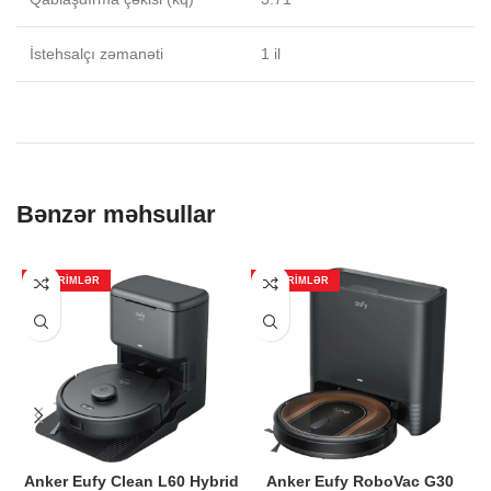
İstehsalçı zəmanəti
1 il
Bənzər məhsullar
ENDIRIMLƏR
ENDIRIMLƏR
Anker Eufy Clean L60 Hybrid
Anker Eufy RoboVac G30