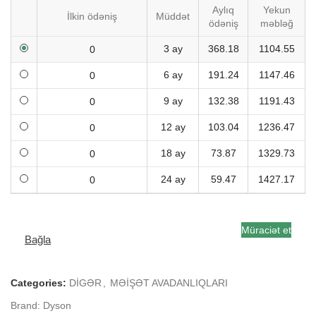
Aylıq
Yekun
İlkin ödəniş
Müddət
ödəniş
məbləğ
3 ay
368.18
1104.55
6 ay
191.24
1147.46
9 ay
132.38
1191.43
12 ay
103.04
1236.47
18 ay
73.87
1329.73
24 ay
59.47
1427.17
Müraciət et
Bağla
Categories:
DİGƏR
,
MƏİŞƏT AVADANLIQLARI
Brand:
Dyson