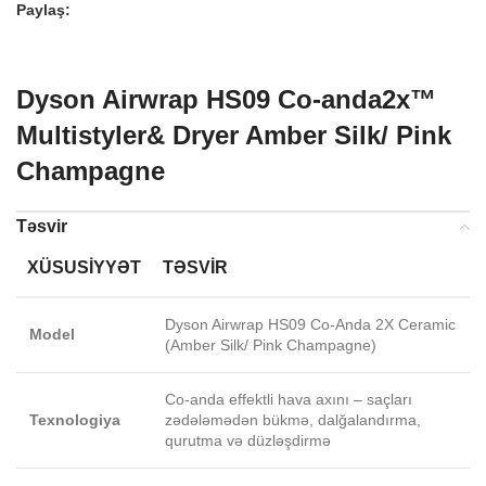
Paylaş:
Dyson Airwrap HS09 Co-anda2x™
Multistyler& Dryer Amber Silk/ Pink
Champagne
Təsvir
XÜSUSIYYƏT
TƏSVIR
Dyson Airwrap HS09 Co-Anda 2X Ceramic
Model
(Amber Silk/ Pink Champagne)
Co-anda effektli hava axını – saçları
Texnologiya
zədələmədən bükmə, dalğalandırma,
qurutma və düzləşdirmə