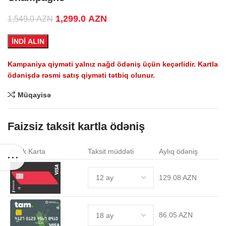
Original price was: 1,549.0 AZN.
1,299.0
AZN
Current price is:
1,549.0
AZN
1,299.0 AZN.
İNDİ ALIN
Kampaniya qiyməti yalnız nağd ödəniş üçün keçərlidir. Kartla
ödənişdə rəsmi satış qiyməti tətbiq olunur.
Müqayisə
Faizsiz taksit kartla ödəniş
Bank Karta
Taksit müddəti
Aylıq ödəniş
129.08 AZN
86.05 AZN