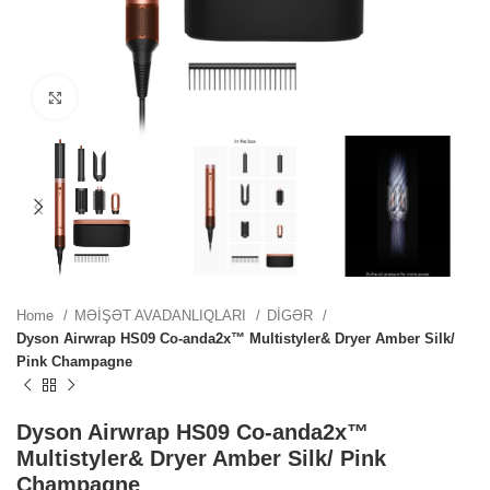
ZN.
Click to enlarge
.
.
Home
MƏİŞƏT AVADANLIQLARI
DİGƏR
Dyson Airwrap HS09 Co-anda2x™ Multistyler& Dryer Amber Silk/
Pink Champagne
.
Dyson Airwrap HS09 Co-anda2x™
Multistyler& Dryer Amber Silk/ Pink
ZN.
Champagne