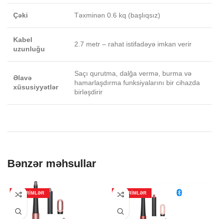
Çəki
Təxminən 0.6 kq (başlıqsız)
Kabel
2.7 metr – rahat istifadəyə imkan verir
uzunluğu
Saçı qurutma, dalğa vermə, burma və
Əlavə
hamarlaşdırma funksiyalarını bir cihazda
xüsusiyyətlər
birləşdirir
Bənzər məhsullar
ENDIRIMLƏR
ENDIRIMLƏR