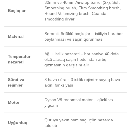
30mm və 40mm Airwrap barrel (2x), Soft
Smoothing brush, Firm Smoothing brush,
Başlıqlar
Round Volumizing brush, Coanda
smoothing dryer
Seramik örtüklü başlıqlar – istiliyin bərabər
Material
paylanması və saçın qorunması
Ağıllı istilik nəzarəti – hər saniyə 40 dəfə
Temperatur
ölçü alaraq saçın həddindən artıq
nəzarəti
qızmasının qarşısını alır
Sürət və
3 hava sürəti, 3 istilik rejimi + soyuq hava
rejimlər
axını funksiyası
Dyson V9 rəqəmsal motor – güclü və
Motor
yığcam
Quruya yaxın nəm saç üçün nəzərdə
Uyğunluq
tutulub