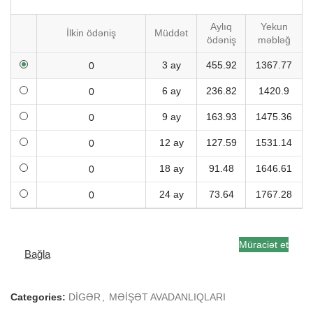
Aylıq
Yekun
İlkin ödəniş
Müddət
ödəniş
məbləğ
3 ay
455.92
1367.77
6 ay
236.82
1420.9
9 ay
163.93
1475.36
12 ay
127.59
1531.14
18 ay
91.48
1646.61
24 ay
73.64
1767.28
Müraciət et
Bağla
Categories:
DİGƏR
,
MƏİŞƏT AVADANLIQLARI