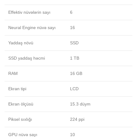
Effektiv nüvələrin sayı
6
Neural Engine nüvə sayı
16
Yaddaş növü
SSD
SSD yaddaş həcmi
1 TB
RAM
16 GB
Ekran tipi
LCD
Ekran ölçüsü
15.3 düym
Piksel sıxlığı
224 ppi
GPU nüvə sayı
10