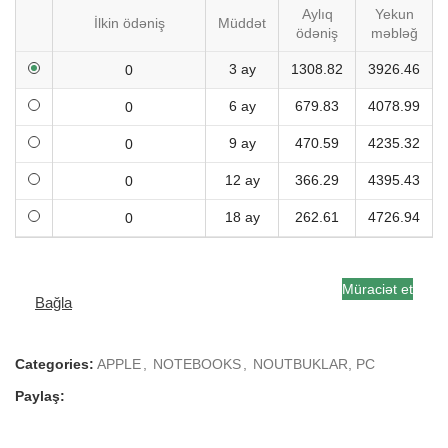
Aylıq
Yekun
İlkin ödəniş
Müddət
ödəniş
məbləğ
3 ay
1308.82
3926.46
6 ay
679.83
4078.99
9 ay
470.59
4235.32
12 ay
366.29
4395.43
18 ay
262.61
4726.94
Müraciət et
Bağla
Categories:
APPLE
,
NOTEBOOKS
,
NOUTBUKLAR, PC
Paylaş: