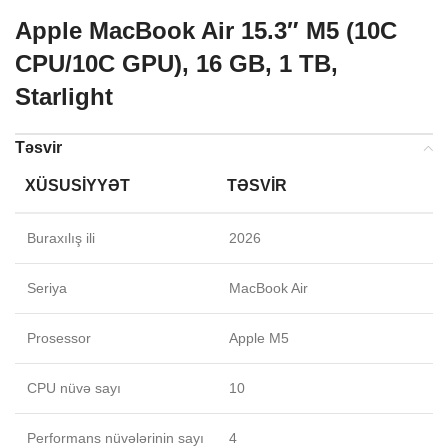
Apple MacBook Air 15.3″ M5 (10C
CPU/10C GPU), 16 GB, 1 TB,
Starlight
Təsvir
XÜSUSIYYƏT
TƏSVIR
Buraxılış ili
2026
Seriya
MacBook Air
Prosessor
Apple M5
CPU nüvə sayı
10
Performans nüvələrinin sayı
4