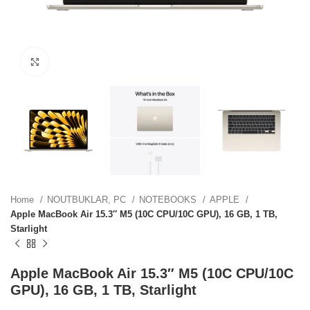
ZN.
Click to enlarge
ZN.
.
Home
NOUTBUKLAR, PC
NOTEBOOKS
APPLE
Apple MacBook Air 15.3″ M5 (10C CPU/10C GPU), 16 GB, 1 TB,
Starlight
.
Apple MacBook Air 15.3″ M5 (10C CPU/10C
GPU), 16 GB, 1 TB, Starlight
.