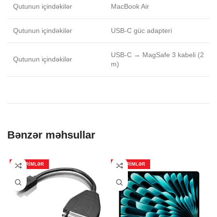
Qutunun içindəkilər
MacBook Air
Qutunun içindəkilər
USB-C güc adapteri
USB-C → MagSafe 3 kabeli (2
Qutunun içindəkilər
m)
Bənzər məhsullar
ENDIRIMLƏR
ENDIRIMLƏR