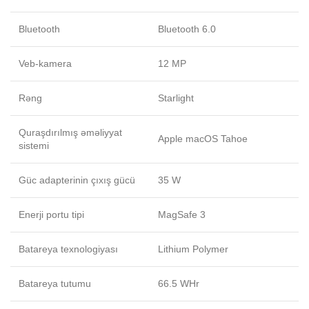
Bluetooth
Bluetooth 6.0
Veb-kamera
12 MP
Rəng
Starlight
Quraşdırılmış əməliyyat
Apple macOS Tahoe
sistemi
Güc adapterinin çıxış gücü
35 W
Enerji portu tipi
MagSafe 3
Batareya texnologiyası
Lithium Polymer
Batareya tutumu
66.5 WHr