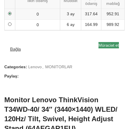
İlkin ödəniş
Müddət
ödəniş
məbləğ
3 ay
317.64
952.91
6 ay
164.99
989.92
Müraciət et
Bağla
Categories:
Lenovo
,
MONITORLAR
Paylaş:
Monitor Lenovo ThinkVision
T34WD-40/ 34″ (3440×1440) WLED/
120Hz/ Tilt, Swivel, Height Adjust
Stand (64AEGAR1EU)