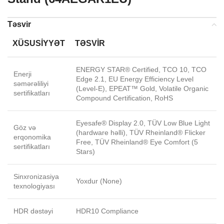
Təsvir
XÜSUSIYYƏT
TƏSVIR
ENERGY STAR® Certified, TCO 10, TCO
Enerji
Edge 2.1, EU Energy Efficiency Level
səmərəliliyi
(Level-E), EPEAT™ Gold, Volatile Organic
sertifikatları
Compound Certification, RoHS
Eyesafe® Display 2.0, TÜV Low Blue Light
Göz və
(hardware həlli), TÜV Rheinland® Flicker
erqonomika
Free, TÜV Rheinland® Eye Comfort (5
sertifikatları
Stars)
Sinxronizasiya
Yoxdur (None)
texnologiyası
HDR dəstəyi
HDR10 Compliance