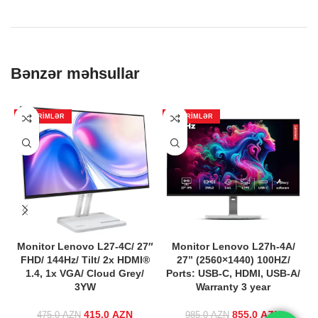
Bənzər məhsullar
ENDIRIMLƏR
ENDIRIMLƏR
Monitor Lenovo L27-4C/ 27″
Monitor Lenovo L27h-4A/
FHD/ 144Hz/ Tilt/ 2x HDMI®
27” (2560×1440) 100HZ/
1.4, 1x VGA/ Cloud Grey/
Ports: USB-C, HDMI, USB-A/
3YW
Warranty 3 year
415.0
Original price
AZN
Current
855.0
Original price
AZN
Curre
475.0
AZN
985.0
AZN