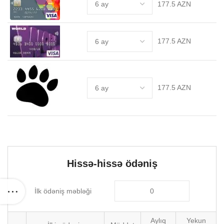
177.5 AZN
177.5 AZN
177.5 AZN
Hissə-hissə ödəniş
İlk ödəniş məbləği
Aylıq
Yekun