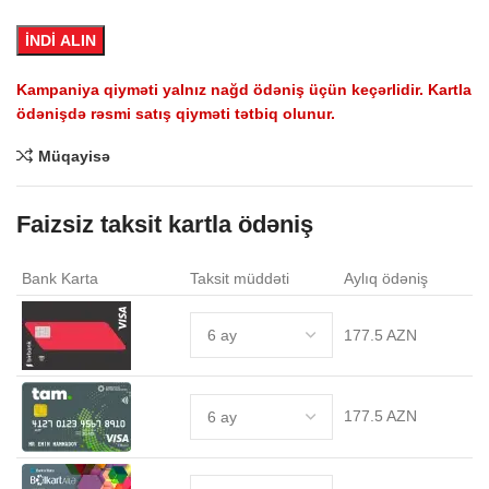
İNDİ ALIN
ZN.
Kampaniya qiyməti yalnız nağd ödəniş üçün keçərlidir. Kartla
ödənişdə rəsmi satış qiyməti tətbiq olunur.
ZN.
Müqayisə
Faizsiz taksit kartla ödəniş
.
Bank Karta
Taksit müddəti
Aylıq ödəniş
177.5 AZN
.
177.5 AZN
.