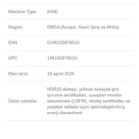
Machine Type
64AE
Region
EMEA (Avropa, Yaxın Şərq və Afrika)
EAN
0198155878510
UPC
198155878510
Elan tarixi
16 aprel 2025
HDR10 dəstəyi, yüksək səviyyəli göz
qoruma sertifikatları, uzaqdan monitor
Üstün cəhətlər
idarəetməsi (LDFM), ekoloji sertifikatlar və
peşəkar istifadə üçün optimallaşdırılmış
enerji idarəetməsi