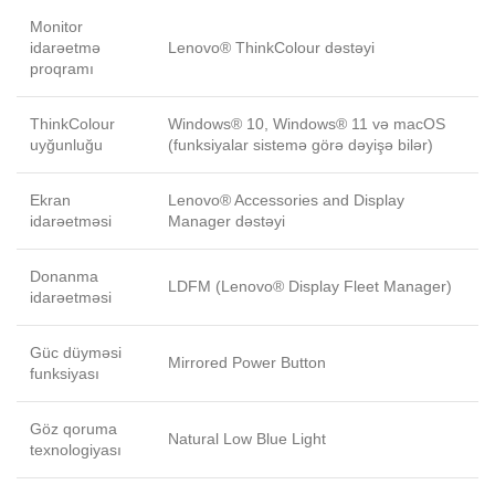
Monitor
idarəetmə
Lenovo® ThinkColour dəstəyi
proqramı
ThinkColour
Windows® 10, Windows® 11 və macOS
uyğunluğu
(funksiyalar sistemə görə dəyişə bilər)
Ekran
Lenovo® Accessories and Display
idarəetməsi
Manager dəstəyi
Donanma
LDFM (Lenovo® Display Fleet Manager)
idarəetməsi
Güc düyməsi
Mirrored Power Button
funksiyası
Göz qoruma
Natural Low Blue Light
texnologiyası