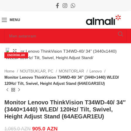
MENU
Click to enlarge
ENDIRIMLƏR
Home
NOUTBUKLAR, PC
MONITORLAR
Lenovo
Monitor Lenovo ThinkVision T34WD-40/ 34″ (3440×1440) WLED/
120Hz/ Tilt, Swivel, Height Adjust Stand (64AEGAR1EU)
Monitor Lenovo ThinkVision T34WD-40/ 34″
(3440×1440) WLED/ 120Hz/ Tilt, Swivel,
.
Height Adjust Stand (64AEGAR1EU)
Original price was: 1,065.0 AZN.
905.0
AZN
Current price is: 905.0 AZN.
1,065.0
AZN