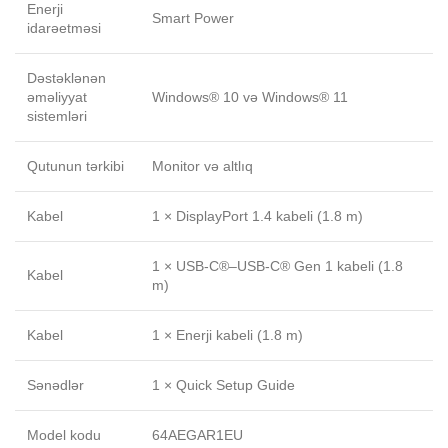
Enerji
Smart Power
idarəetməsi
Dəstəklənən
əməliyyat
Windows® 10 və Windows® 11
sistemləri
Qutunun tərkibi
Monitor və altlıq
Kabel
1 × DisplayPort 1.4 kabeli (1.8 m)
1 × USB-C®–USB-C® Gen 1 kabeli (1.8
Kabel
m)
Kabel
1 × Enerji kabeli (1.8 m)
Sənədlər
1 × Quick Setup Guide
Model kodu
64AEGAR1EU