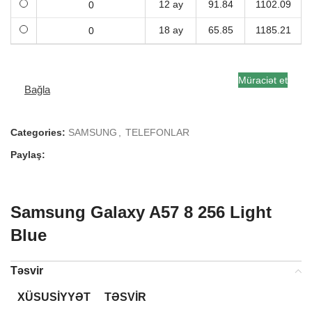
12 ay
91.84
1102.09
18 ay
65.85
1185.21
Müraciət et
Bağla
Categories:
SAMSUNG
,
TELEFONLAR
Paylaş:
Samsung Galaxy A57 8 256 Light
Blue
Təsvir
XÜSUSIYYƏT
TƏSVIR