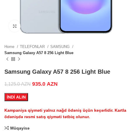
0 AZN.
 price
Click to enlarge
0 AZN.
Home
TELEFONLAR
SAMSUNG
Samsung Galaxy A57 8 256 Light Blue
.
Samsung Galaxy A57 8 256 Light Blue
Original price was: 1,125.0 AZN.
935.0
AZN
Current price is: 935.0 AZN.
1,125.0
AZN
 price
İNDİ ALIN
0 AZN.
Kampaniya qiyməti yalnız nağd ödəniş üçün keçərlidir. Kartla
ödənişdə rəsmi satış qiyməti tətbiq olunur.
Müqayisə