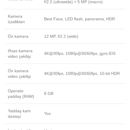
f/2.2 (ultrawide) + 5 MP (macro)
Kamera
Best Face, LED flash, panorama, HDR
özəllikləri
Ön kamera
12 MP, f/2.2 (wide)
Əsas kamera
4K@30fps, 1080p@30/60fps, gyro-EIS
video çəkilişi
Ön kamera
4K@30fps, 1080p@30/60fps, 10-bit HDR
video çəkilişi
Operativ
8 GB
yaddaş (RAM)
Yaddaş kartı
Yox
dəstəyi