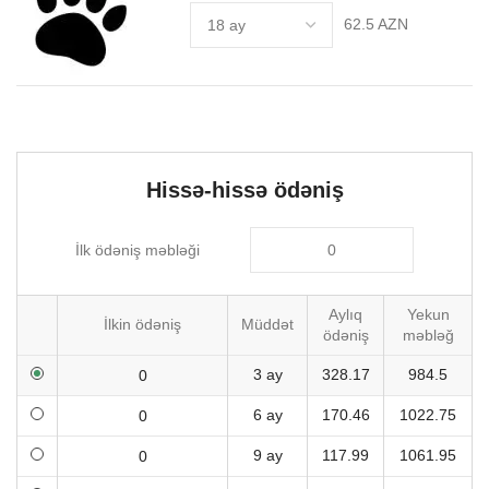
62.5 AZN
Hissə-hissə ödəniş
İlk ödəniş məbləği
Aylıq
Yekun
İlkin ödəniş
Müddət
ödəniş
məbləğ
3 ay
328.17
984.5
6 ay
170.46
1022.75
9 ay
117.99
1061.95