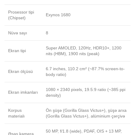
Prosessor tipi
Exynos 1680
(Chipset)
Nüvə sayı
8
Super AMOLED, 120Hz, HDR10+, 1200
Ekran tipi
nits (HBM), 1900 nits (peak)
6.7 inches, 110.2 cm² (~87.7% screen-to-
Ekran ölçüsü
body ratio)
1080 × 2340 pixels, 19.5:9 ratio (~385 ppi
Ekran imkanları
density)
Korpus
Ön şüşə (Gorilla Glass Victus+), şüşə arxa
materialı
(Gorilla Glass Victus+), alüminium çərçivə
50 MP, f/1.8 (wide), PDAF, OIS + 13 MP,
Əsas kamera