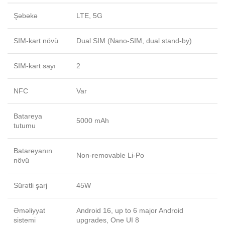
Şəbəkə
LTE, 5G
SIM-kart növü
Dual SIM (Nano-SIM, dual stand-by)
SIM-kart sayı
2
NFC
Var
Batareya
5000 mAh
tutumu
Batareyanın
Non-removable Li-Po
növü
Sürətli şarj
45W
Əməliyyat
Android 16, up to 6 major Android
sistemi
upgrades, One UI 8