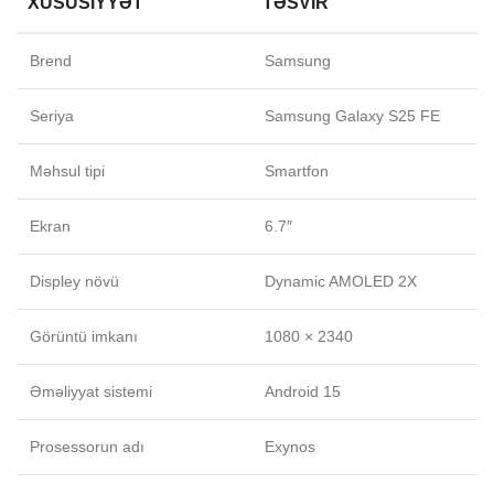
XÜSUSIYYƏT
TƏSVIR
Brend
Samsung
Seriya
Samsung Galaxy S25 FE
Məhsul tipi
Smartfon
Ekran
6.7″
Displey növü
Dynamic AMOLED 2X
Görüntü imkanı
1080 × 2340
Əməliyyat sistemi
Android 15
Prosessorun adı
Exynos