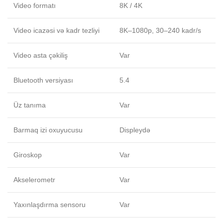
Video formatı
8K / 4K
Video icazəsi və kadr tezliyi
8K–1080p, 30–240 kadr/s
Video asta çəkiliş
Var
Bluetooth versiyası
5.4
Üz tanıma
Var
Barmaq izi oxuyucusu
Displeydə
Giroskop
Var
Akselerometr
Var
Yaxınlaşdırma sensoru
Var