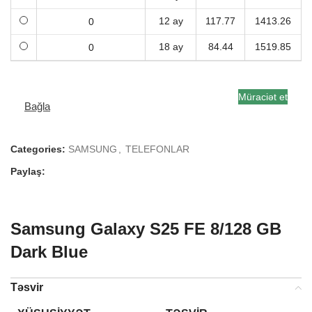
12 ay
117.77
1413.26
18 ay
84.44
1519.85
Müraciət et
Bağla
Categories:
SAMSUNG
,
TELEFONLAR
Paylaş:
Samsung Galaxy S25 FE 8/128 GB
Dark Blue
Təsvir