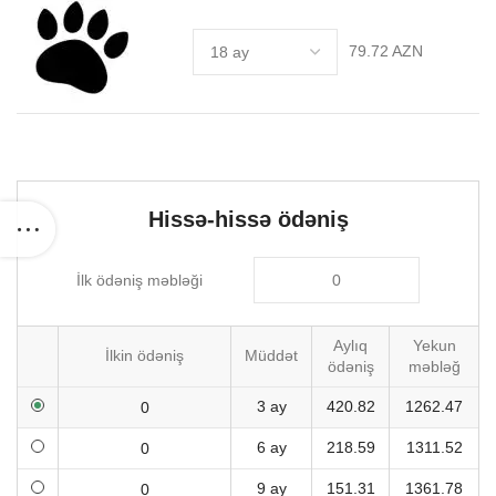
79.72 AZN
Hissə-hissə ödəniş
İlk ödəniş məbləği
Aylıq
Yekun
İlkin ödəniş
Müddət
ödəniş
məbləğ
3 ay
420.82
1262.47
6 ay
218.59
1311.52
9 ay
151.31
1361.78