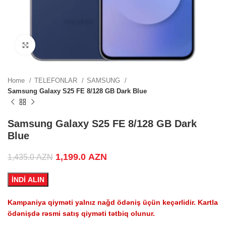
.
Click to enlarge
.
Home
TELEFONLAR
SAMSUNG
Samsung Galaxy S25 FE 8/128 GB Dark Blue
.
Samsung Galaxy S25 FE 8/128 GB Dark
Blue
Original price was: 1,435.0 AZN.
1,199.0
AZN
Current price is:
1,435.0
AZN
ZN.
1,199.0 AZN.
İNDİ ALIN
Kampaniya qiyməti yalnız nağd ödəniş üçün keçərlidir. Kartla
.
ödənişdə rəsmi satış qiyməti tətbiq olunur.