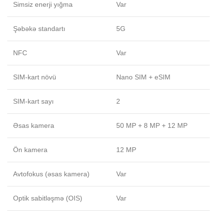
Simsiz enerji yığma
Var
Şəbəkə standartı
5G
NFC
Var
SIM-kart növü
Nano SIM + eSIM
SIM-kart sayı
2
Əsas kamera
50 MP + 8 MP + 12 MP
Ön kamera
12 MP
Avtofokus (əsas kamera)
Var
Optik sabitləşmə (OIS)
Var