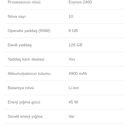
Prosessorun növü
Exynos 2400
Nüvə sayı
10
Operativ yaddaş (RAM)
8 GB
Daxili yaddaş
128 GB
Yaddaş kartı dəstəyi
Yox
Akkumulyatorun tutumu
4900 mAh
Batareya növü
Li-Ion
Enerji yığma gücü
45 W
Sürətli enerji yığma
Var