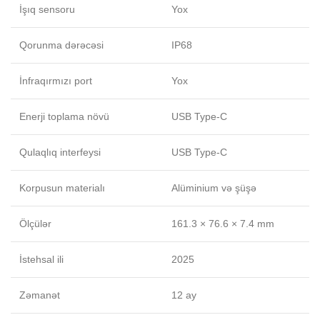
İşıq sensoru
Yox
Qorunma dərəcəsi
IP68
İnfraqırmızı port
Yox
Enerji toplama növü
USB Type-C
Qulaqlıq interfeysi
USB Type-C
Korpusun materialı
Alüminium və şüşə
Ölçülər
161.3 × 76.6 × 7.4 mm
İstehsal ili
2025
Zəmanət
12 ay