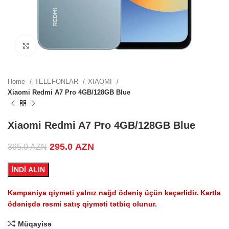
0 AZN.
 price
Click to enlarge
0 AZN.
Home
TELEFONLAR
XIAOMI
Xiaomi Redmi A7 Pro 4GB/128GB Blue
.
Xiaomi Redmi A7 Pro 4GB/128GB Blue
Original price was: 365.0 AZN.
295.0
AZN
Current price is: 295.0 AZN.
365.0
AZN
 price
İNDİ ALIN
0 AZN.
Kampaniya qiyməti yalnız nağd ödəniş üçün keçərlidir. Kartla
ödənişdə rəsmi satış qiyməti tətbiq olunur.
Müqayisə