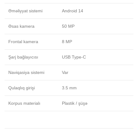
Əməliyyat sistemi
Android 14
Əsas kamera
50 MP
Frontal kamera
8 MP
Şarj bağlayıcısı
USB Type-C
Naviqasiya sistemi
Var
Qulaqlıq girişi
3.5 mm
Korpus materialı
Plastik / şüşə