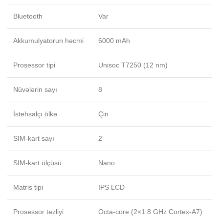
Bluetooth
Var
Akkumulyatorun həcmi
6000 mAh
Prosessor tipi
Unisoc T7250 (12 nm)
Nüvələrin sayı
8
İstehsalçı ölkə
Çin
SIM-kart sayı
2
SIM-kart ölçüsü
Nano
Matris tipi
IPS LCD
Prosessor tezliyi
Octa-core (2×1.8 GHz Cortex-A7)