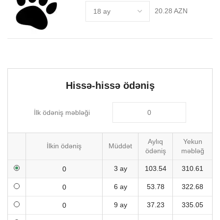
20.28 AZN
Hissə-hissə ödəniş
İlk ödəniş məbləği
Aylıq
Yekun
İlkin ödəniş
Müddət
ödəniş
məbləğ
3 ay
103.54
310.61
6 ay
53.78
322.68
9 ay
37.23
335.05