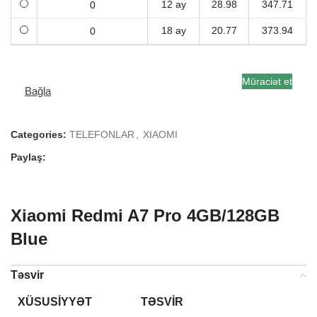
12 ay
28.98
347.71
18 ay
20.77
373.94
Müraciət et
Bağla
Categories:
TELEFONLAR
,
XIAOMI
Paylaş:
Xiaomi Redmi A7 Pro 4GB/128GB
Blue
Təsvir
XÜSUSIYYƏT
TƏSVIR