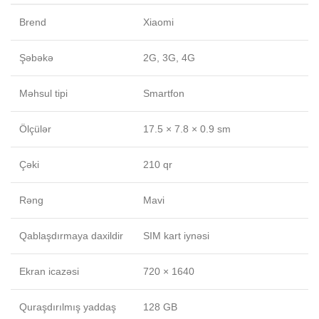
Brend
Xiaomi
Şəbəkə
2G, 3G, 4G
Məhsul tipi
Smartfon
Ölçülər
17.5 × 7.8 × 0.9 sm
Çəki
210 qr
Rəng
Mavi
Qablaşdırmaya daxildir
SIM kart iynəsi
Ekran icazəsi
720 × 1640
Quraşdırılmış yaddaş
128 GB