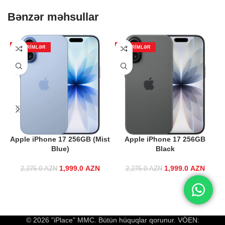
Bənzər məhsullar
ENDIRIMLƏR
ENDIRIMLƏR
Apple iPhone 17 256GB (Mist
Apple iPhone 17 256GB
A
Blue)
Black
1,999.0
Original price
AZN
Current price
1,999.0
Original price
AZN
Curren
2,275.0
AZN
2,275.0
AZN
was:
is:
was:
i
2,275.0 AZN.
1,999.0 AZN.
2,275.0 AZN.
1,999
© 2026 "iPlace" MMC. Bütün hüquqlar qorunur. VÖEN: