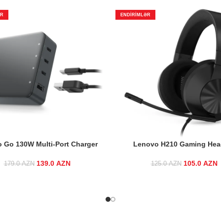
ƏR
ENDIRIMLƏR
 Go 130W Multi-Port Charger
Lenovo H210 Gaming Hea
139.0
Original price was:
AZN
Current
105.0
Original p
AZN
179.0
AZN
125.0
AZN
179.0 AZN.
price is:
125.0
139.0 AZN.
1