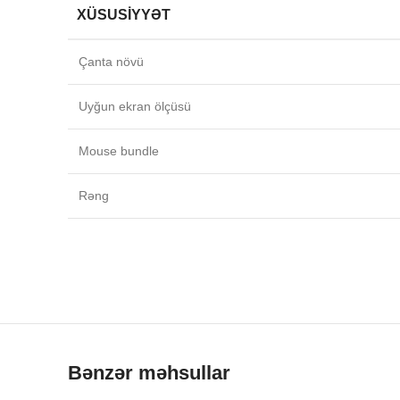
XÜSUSIYYƏT
Çanta növü
Uyğun ekran ölçüsü
Mouse bundle
Rəng
Bənzər məhsullar