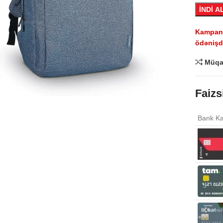
İNDİ A
Kampaniy
ödənişdə
Müqa
Click to enlarge
Faizs
Bank Ka