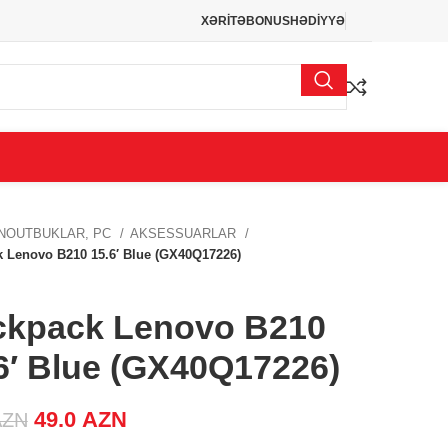
XƏRİTƏ
BONUS
HƏDİYYƏ
NOUTBUKLAR, PC
AKSESSUARLAR
 Lenovo B210 15.6′ Blue (GX40Q17226)
ckpack Lenovo B210
6′ Blue (GX40Q17226)
Original price was: 59.0 AZN.
49.0
AZN
Current price is: 49.0 AZN.
AZN