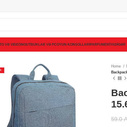
TO VƏ VIDEO
NOUTBUKLAR VƏ PC
OYUN KONSOLLARI
PARFUMERİYA
DİGƏR
Home
R
Backpack
Ba
15.
59.0