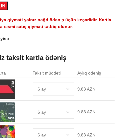
LIN
a qiyməti yalnız nağd ödəniş üçün keçərlidir. Kartla
 rəsmi satış qiyməti tətbiq olunur.
yisə
iz taksit kartla ödəniş
rta
Taksit müddəti
Aylıq ödəniş
9.83 AZN
9.83 AZN
9.83 AZN