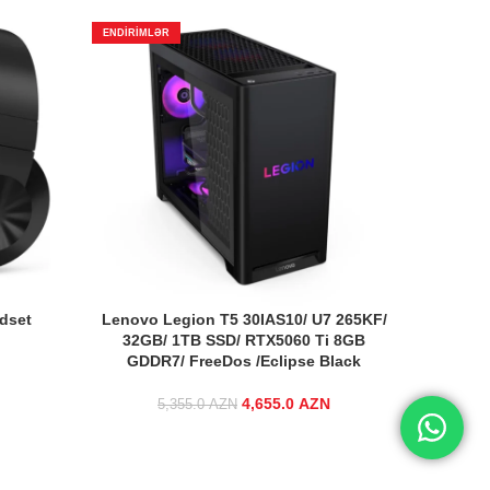
ENDIRIMLƏR
ENDIRIMLƏ
dset
Lenovo Legion T5 30IAS10/ U7 265KF/
SanDis
32GB/ 1TB SSD/ RTX5060 Ti 8GB
GDDR7/ FreeDos /Eclipse Black
rice was:
Current
 AZN.
price is:
05.0 AZN.
4,655.0
Original price was:
AZN
Current price
5,355.0
AZN
5,355.0 AZN.
is:
4,655.0 AZN.