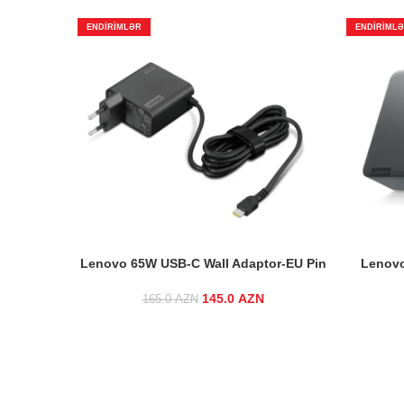
ENDIRIMLƏR
ENDIRIML
Lenovo 65W USB-C Wall Adaptor-EU Pin
Lenovo
145.0
Original price was:
AZN
Current
165.0
AZN
165.0 AZN.
price is:
145.0 AZN.