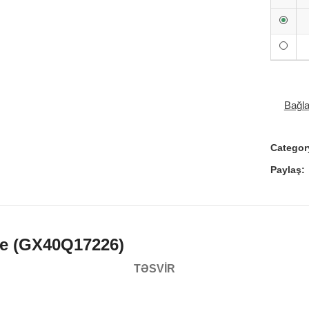
Bağl
Categor
Paylaş:
ue (GX40Q17226)
TƏSVIR