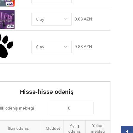
9.83 AZN
9.83 AZN
Hissə-hissə ödəniş
İlk ödəniş məbləği
Aylıq
Yekun
İlkin ödəniş
Müddət
ödəniş
məbləğ
Face