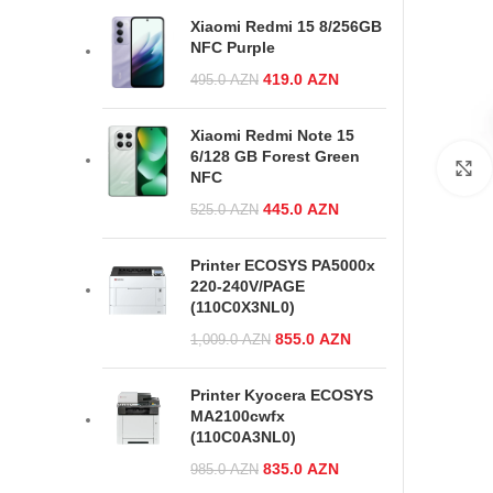
419.0 AZN.
Xiaomi Redmi 15 8/256GB
NFC Purple
Original price was:
419.0
AZN
Current
495.0
AZN
495.0 AZN.
price is:
419.0 AZN.
Xiaomi Redmi Note 15
6/128 GB Forest Green
NFC
Original price was:
445.0
AZN
Current
525.0
AZN
525.0 AZN.
price is:
445.0 AZN.
Printer ECOSYS PA5000x
220-240V/PAGE
(110C0X3NL0)
Original price
855.0
AZN
Current
1,009.0
AZN
was:
price is:
1,009.0 AZN.
855.0 AZN.
Printer Kyocera ECOSYS
MA2100cwfx
(110C0A3NL0)
Original price was:
835.0
AZN
Current
985.0
AZN