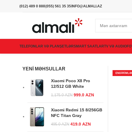
(012) 489 0 888
(055) 561 35 35
INFO@ALMALI.AZ
TELEFONLAR VƏ PLANŞETLƏR
SMART SAATLAR
TV VƏ AUDIO
FO
YENI MƏHSULLAR
ENDIRIMLƏ
Xiaomi Poco X8 Pro
12/512 GB White
Original price
999.0
AZN
Current
1,175.0
AZN
was:
price is:
1,175.0 AZN.
999.0 AZN.
Xiaomi Redmi 15 8/256GB
NFC Titan Gray
Original price was:
419.0
AZN
Current
495.0
AZN
495.0 AZN.
price is: