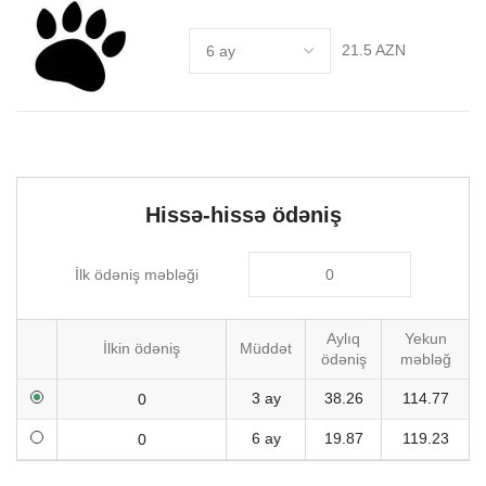
21.5 AZN
Hissə-hissə ödəniş
İlk ödəniş məbləği
Aylıq
Yekun
İlkin ödəniş
Müddət
ödəniş
məbləğ
3 ay
38.26
114.77
6 ay
19.87
119.23