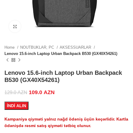
.
Click to enlarge
.
Home
NOUTBUKLAR, PC
AKSESSUARLAR
Lenovo 15.6-inch Laptop Urban Backpack B530 (GX40X54261)
.
Lenovo 15.6-inch Laptop Urban Backpack
B530 (GX40X54261)
Original price was: 129.0 AZN.
109.0
AZN
Current price is: 109.0 AZN.
129.0
AZN
ZN.
İNDİ ALIN
Kampaniya qiyməti yalnız nağd ödəniş üçün keçərlidir. Kartla
.
ödənişdə rəsmi satış qiyməti tətbiq olunur.