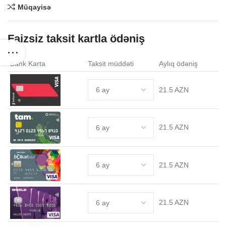
Müqayisə
Faizsiz taksit kartla ödəniş
Bank Karta
Taksit müddəti
Aylıq ödəniş
21.5 AZN
21.5 AZN
21.5 AZN
21.5 AZN