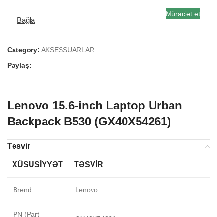
Müraciət et
Bağla
Category:
AKSESSUARLAR
Paylaş:
Lenovo 15.6-inch Laptop Urban
Backpack B530 (GX40X54261)
Təsvir
XÜSUSIYYƏT
TƏSVIR
Brend
Lenovo
PN (Part