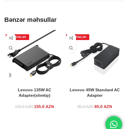
Bənzər məhsullar
ENDIRIMLƏR
ENDIRIMLƏR
Lenovo 135W AC
Lenovo 45W Standard AC
Adapter(slimtip)
Adapter
155.0
Original price
AZN
Current
85.0
Original price
AZN
Current
179.0
AZN
95.0
AZN
was:
price is:
was: 95.0 AZN.
price is:
179.0 AZN.
155.0 AZN.
85.0 AZN