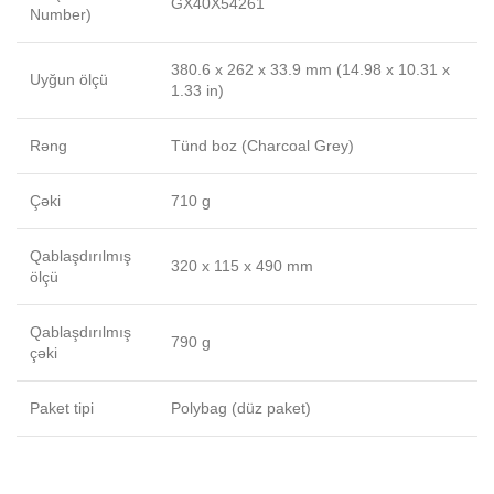
GX40X54261
Number)
380.6 x 262 x 33.9 mm (14.98 x 10.31 x
Uyğun ölçü
1.33 in)
Rəng
Tünd boz (Charcoal Grey)
Çəki
710 g
Qablaşdırılmış
320 x 115 x 490 mm
ölçü
Qablaşdırılmış
790 g
çəki
Paket tipi
Polybag (düz paket)